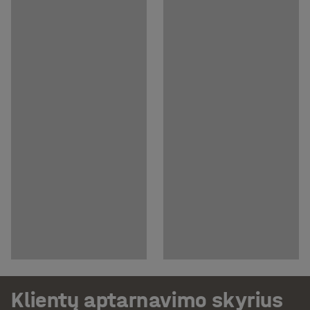
Klientų aptarnavimo skyrius