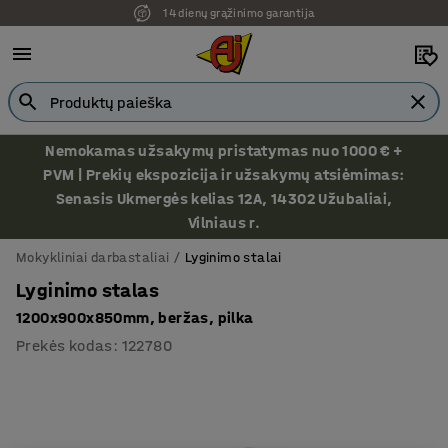
14 dienų grąžinimo garantija
Nemokamas užsakymų pristatymas nuo 1000 € +
PVM | Prekių ekspozicija ir užsakymų atsiėmimas:
Senasis Ukmergės kelias 12A, 14302 Užubaliai,
Vilniaus r.
Mokykliniai darbastaliai
Lyginimo stalai
Lyginimo stalas
1200x900x850mm, beržas, pilka
Prekės kodas
:
122780