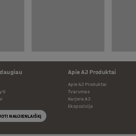
 daugiau
Apie AJ Produktai
Apie AJ Produktai
yti
Tvarumas
ai
Karjera AJ
Ekspozicija
OTI NAUJIENLAIŠKĮ