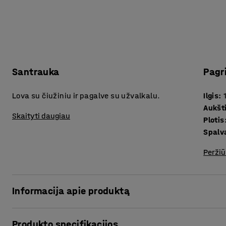
Santrauka
Pagr
Lova su čiužiniu ir pagalve su užvalkalu.
Ilgis
:
Aukšt
Skaityti daugiau
Plotis
Spalv
Peržiū
Informacija apie produktą
Miegas – gyvybiškai svarbus atstatant mūsų kūno energijo
Produkto specifikacijos
mokslui. Dėl šios priežasties, ši lova yra itin praktiškas v