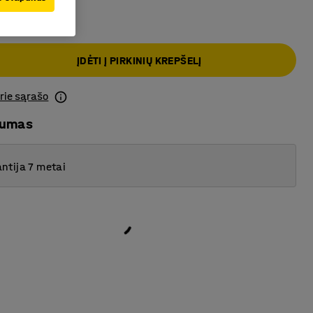
ĮDĖTI Į PIRKINIŲ KREPŠELĮ
prie sąrašo
mumas
ntija 7 metai