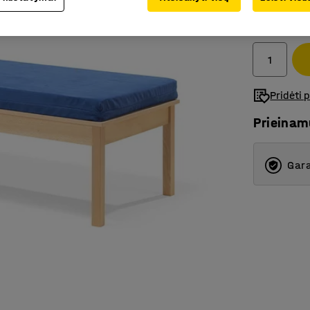
325.-€
Be PVM
Pridėti 
Prieina
Gara