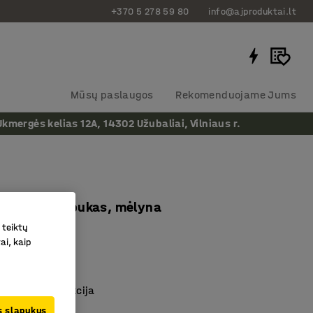
+370 5 278 59 80
info@ajproduktai.lt
Mūsų paslaugos
Rekomenduojame Jums
ergės kelias 12A, 14302 Užubaliai, Vilniaus r.
0x480mm, bukas, mėlyna
 teiktų
as
:
135212
ai, kaip
 užvalkalas
iu ir pagalve
ienos konstrukcija
us slapukus