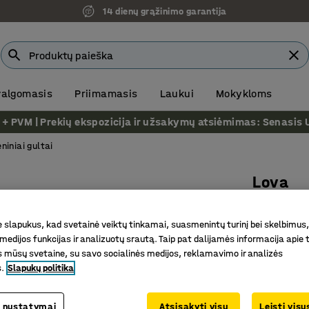
14 dienų grąžinimo garantija
 valgomasis
Priimamasis
Laukui
Mokykloms
VM | Prekių ekspozicija ir užsakymų atsiėmimas: Senasis Ukm
eniniai gultai
Lova
1900x70
slapukus, kad svetainė veiktų tinkamai, suasmenintų turinį bei skelbimus,
Prekės kod
medijos funkcijas ir analizuotų srautą. Taip pat dalijamės informacija apie t
Nuimamas
 mūsų svetaine, su savo socialinės medijos, reklamavimo ir analizės
s.
Slapukų politika
Su čiužin
Buko med
 nustatymai
Atsisakyti visų
Leisti vis