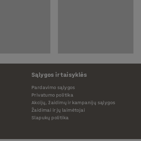
Sąlygos ir taisyklės
Pardavimo sąlygos
Privatumo politika
Akcijų, žaidimų ir kampanijų sąlygos
Žaidimai ir jų laimėtojai
Slapukų politika