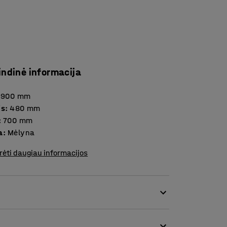
indinė informacija
1900
mm
is
:
480
mm
:
700
mm
a
:
Mėlyna
rėti daugiau informacijos
s lygį, o pailsėjusios smegenys yra imlesnės
aikų darželio priedas.