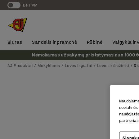
Be PVM
Biuras
Sandėlis ir pramonė
Rūbinė
Valgykla ir
Nemokamas užsakymų pristatymas nuo 1000 € + P
AJ Produktai
Mokykloms
Lovos ir gultai
Lovos ir čiužiniai
Di
Naudojame 
socialinės 
naudojatės
partneriai
Slapukų