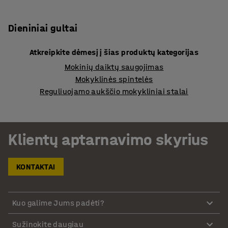
Dieniniai gultai
Atkreipkite dėmesį į šias produktų kategorijas
Mokinių daiktų saugojimas
Mokyklinės spintelės
Reguliuojamo aukščio mokykliniai stalai
Klientų aptarnavimo skyrius
KONTAKTAI
Kuo galime Jums padėti?
Sužinokite daugiau