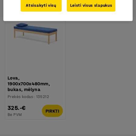
Atsisakyti visų
Leisti visus slapukus
Lova,
1900x700x480mm,
bukas, mėlyna
Prekės kodas
:
135212
325.-€
PIRKTI
Be PVM