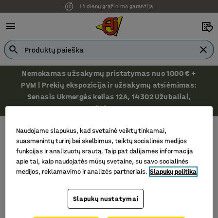
14 dienų grąžinimo garantija
Nemokamas užsakymų pristatymas nuo 1000 € +
PVM | Prekių ekspozicija ir užsakymų atsiėmimas:
Senasis Ukmergės kelias 12A, 14302 Užubaliai,
Vilniaus r.
Lovos ir čiužiniai
Dieniniai gultai
Naudojame slapukus, kad svetainė veiktų tinkamai,
Dieniniai gultai
suasmenintų turinį bei skelbimus, teiktų socialinės medijos
funkcijas ir analizuotų srautą. Taip pat dalijamės informacija
apie tai, kaip naudojatės mūsų svetaine, su savo socialinės
medijos, reklamavimo ir analizės partneriais.
Slapukų politika
Filtras
Rūšiuoti
Slapukų nustatymai
1 produktų/ai