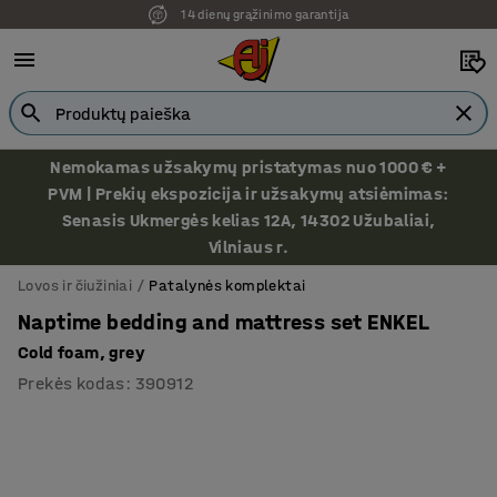
14 dienų grąžinimo garantija
Nemokamas užsakymų pristatymas nuo 1000 € +
PVM | Prekių ekspozicija ir užsakymų atsiėmimas:
Senasis Ukmergės kelias 12A, 14302 Užubaliai,
Vilniaus r.
Lovos ir čiužiniai
Patalynės komplektai
Naptime bedding and mattress set ENKEL
Cold foam, grey
Prekės kodas
:
390912