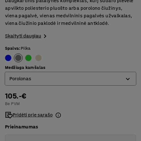
Daugkartinis patalynės komplektas, kurį sudaro plėvele
apvilkto poliesterio pluošto arba porolono čiužinys,
viena pagalvė, vienas medvilninis pagalvės užvalkalas,
viena čiužinio paklodė ir medvilninė antklodė.
Skaityti daugiau
Spalva
:
Pilka
Medžiaga kamšalas
Porolonas
105.-€
Poliesteris
Be PVM
Porolonas
Pridėti prie sąrašo
Prieinamumas