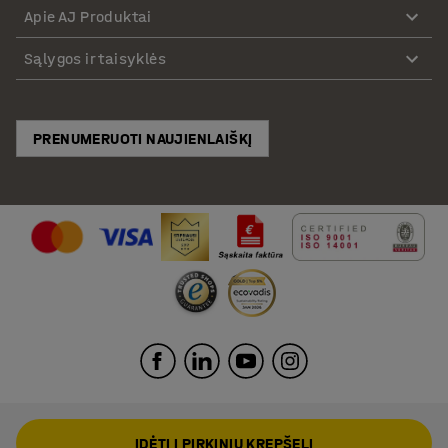
Apie AJ Produktai
Sąlygos ir taisyklės
PRENUMERUOTI NAUJIENLAIŠKĮ
ĮDĖTI Į PIRKINIŲ KREPŠELĮ