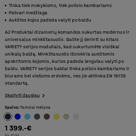
Tinka tiek mokykloms, tiek poilsio kambariams
Patvari medžiaga
Aukštos kojos padeda valyti po baldu
AJ Produktai dizainerių komandos sukurtas modernus ir
universalus minkštasuolis. Galite jį derinti su kitais
VARIETY serijos moduliais, kad sukurtumėte visiškai
unikalų baldą. Minkštasuolis išsiskiria aukštomis
apskritomis kojomis, kurios padeda lengviau valyti po
baldu. VARIETY serijos baldai tinka poilsio kambariams ir
biurams bei viešoms erdvėms, nes jie atitinka EN 16139
standartą.
Skaityti daugiau
Spalva
:
Tamsiai mėlyna
1 399.-€
Be PVM