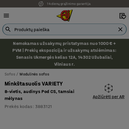
14 dienų grąžinimo garantija
Nemokamas užsakymų pristatymas nuo 1000 € +
PVM | Prekių ekspozicija ir užsakymų atsiėmimas:
Senasis Ukmergės kelias 12A, 14302 Užubaliai,
Vilniaus r.
Sofos
Modulinės sofos
Minkštasuolis VARIETY
8-vietis, audinys Pod CS, tamsiai
Apžiūrėti per AR
mėlynas
Prekės kodas
:
3883121