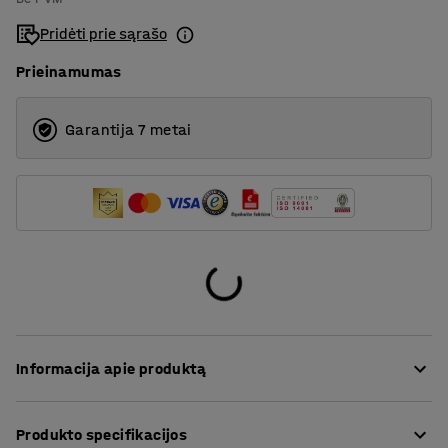
Pridėti prie sąrašo
Prieinamumas
Garantija 7 metai
Informacija apie produktą
Šis itin patogus minkštasuolis yra aptrauktas tvirtu
Produkto specifikacijos
audiniu, kuris puikiai tinka viešoms erdvėms, pvz.,