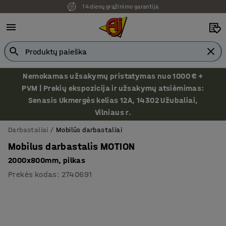
14 dienų grąžinimo garantija
Nemokamas užsakymų pristatymas nuo 1000 € +
PVM | Prekių ekspozicija ir užsakymų atsiėmimas:
Senasis Ukmergės kelias 12A, 14302 Užubaliai,
Vilniaus r.
Darbastaliai
Mobilūs darbastaliai
Mobilus darbastalis MOTION
2000x800mm, pilkas
Prekės kodas
:
2740691