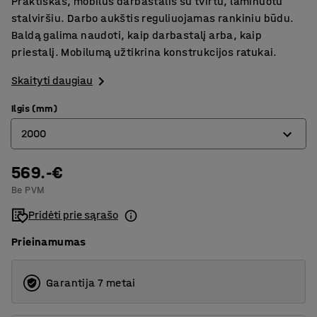
Praktiškas, mobilus darbastalis su tvirtu, laminuotu
stalviršiu. Darbo aukštis reguliuojamas rankiniu būdu.
Baldą galima naudoti, kaip darbastalį arba, kaip
priestalį. Mobilumą užtikrina konstrukcijos ratukai.
Skaityti daugiau
Ilgis (mm)
2000
569.-€
1200
Be PVM
1500
Pridėti prie sąrašo
2000
Prieinamumas
2500
Garantija 7 metai