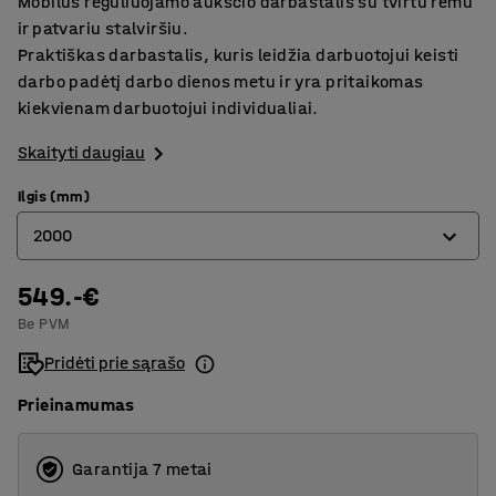
Mobilus reguliuojamo aukščio darbastalis su tvirtu rėmu
ir patvariu stalviršiu.
Praktiškas darbastalis, kuris leidžia darbuotojui keisti
darbo padėtį darbo dienos metu ir yra pritaikomas
kiekvienam darbuotojui individualiai.
Skaityti daugiau
Ilgis (mm)
2000
549.-€
1200
Be PVM
1500
Pridėti prie sąrašo
2000
Prieinamumas
2500
Garantija 7 metai