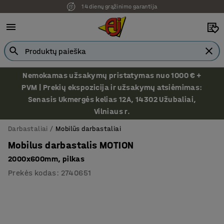
14 dienų grąžinimo garantija
Nemokamas užsakymų pristatymas nuo 1000 € +
PVM | Prekių ekspozicija ir užsakymų atsiėmimas:
Senasis Ukmergės kelias 12A, 14302 Užubaliai,
Vilniaus r.
Darbastaliai
Mobilūs darbastaliai
Mobilus darbastalis MOTION
2000x600mm, pilkas
Prekės kodas
:
2740651