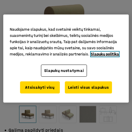
Naudojame slapukus, kad svetainė veiktų tinkamai,
suasmenintų turinį bei skelbimus, teiktų socialinės medijos
funkcijas ir analizuotų srautą. Taip pat dalijamės informacija
apie tai, kaip naudojatės mūsų svetaine, su savo socialinės
medijos, reklamavimo ir analizės partneriais.
Slapukų politika
Slapukų nustatymai
Atsisakyti visų
Leisti visus slapukus
Galima papildyti priedais