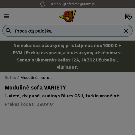
14 dienų grąžinimo garantija
Ekspozicija Vilniuje
Nemokamas užsakymų pristatymas nuo 1000 € +
PVM | Prekių ekspozicija ir užsakymų atsiėmimas:
Senasis Ukmergės kelias 12A, 14302 Užubaliai,
Vilniaus r.
Sofos
Modulinės sofos
Modulinė sofa VARIETY
1-vietė, dvipusė, audinys Blues CSII, turkio oranžinė
Prekės kodas
:
3869101