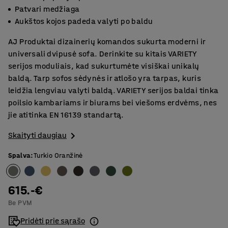
Patvari medžiaga
Aukštos kojos padeda valyti po baldu
AJ Produktai dizainerių komandos sukurta moderni ir
universali dvipusė sofa. Derinkite su kitais VARIETY
serijos moduliais, kad sukurtumėte visiškai unikalų
baldą. Tarp sofos sėdynės ir atlošo yra tarpas, kuris
leidžia lengviau valyti baldą. VARIETY serijos baldai tinka
poilsio kambariams ir biurams bei viešoms erdvėms, nes
jie atitinka EN 16139 standartą.
Skaityti daugiau
Spalva
:
Turkio Oranžinė
615.-€
Be PVM
Pridėti prie sąrašo