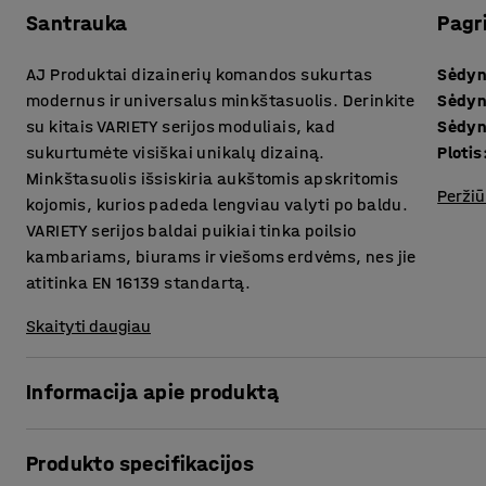
Santrauka
Pagr
AJ Produktai dizainerių komandos sukurtas
Sėdyn
modernus ir universalus minkštasuolis. Derinkite
Sėdyn
su kitais VARIETY serijos moduliais, kad
Sėdyn
sukurtumėte visiškai unikalų dizainą.
Plotis
Minkštasuolis išsiskiria aukštomis apskritomis
Peržiū
kojomis, kurios padeda lengviau valyti po baldu.
VARIETY serijos baldai puikiai tinka poilsio
kambariams, biurams ir viešoms erdvėms, nes jie
atitinka EN 16139 standartą.
Skaityti daugiau
Informacija apie produktą
Minkštasuolis yra labai patogus ir aptrauktas tvirtu audin
Produkto specifikacijos
pvz., poilsio kambariams ir laukiamiesiems bei biurams i