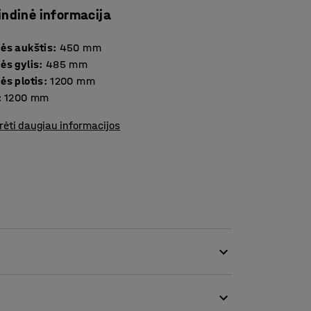
indinė informacija
ės aukštis
:
450
mm
ės gylis
:
485
mm
ės plotis
:
1200
mm
:
1200
mm
rėti daugiau informacijos
iu, kuris puikiai tinka viešoms patalpoms,
r mokykloms.