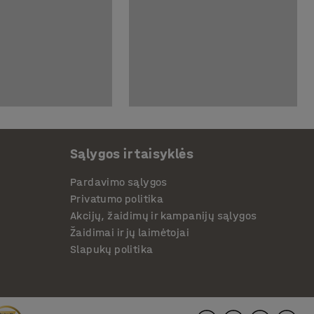
Sąlygos ir taisyklės
Pardavimo sąlygos
Privatumo politika
Akcijų, žaidimų ir kampanijų sąlygos
Žaidimai ir jų laimėtojai
Slapukų politika