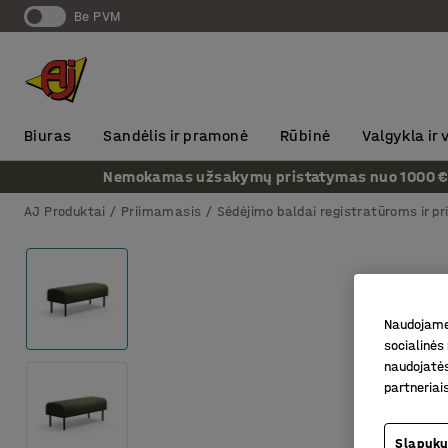
Be PVM
Biuras
Sandėlis ir pramonė
Rūbinė
Valgykla ir
Nemokamas užsakymų pristatymas nuo 1000 € + P
AJ Produktai
Priimamasis
Sėdėjimo baldai registratūroms ir p
Naudojame 
socialinės 
naudojatės
partneriai
Slapukų