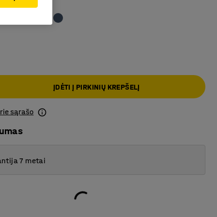
vai žalia
ĮDĖTI Į PIRKINIŲ KREPŠELĮ
prie sąrašo
mumas
ntija 7 metai