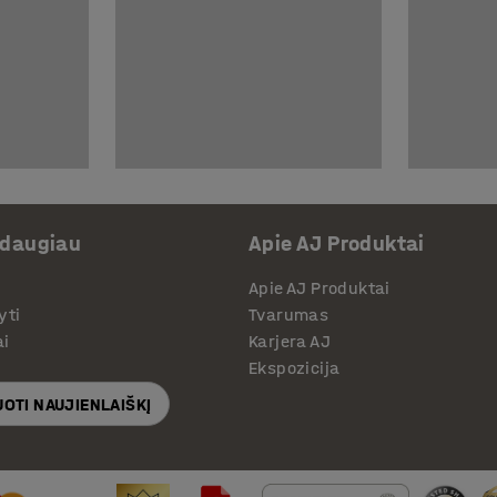
 daugiau
Apie AJ Produktai
Apie AJ Produktai
yti
Tvarumas
ai
Karjera AJ
Ekspozicija
OTI NAUJIENLAIŠKĮ