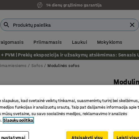
14 dienų grąžinimo garantija
 valgomasis
Priimamasis
Laukui
Mokykloms
VM | Prekių ekspozicija ir užsakymų atsiėmimas: Senasis Ukm
riimamiesiems
Sofos
Modulinės sofos
Modulin
2-vietis,
slapukus, kad svetainė veiktų tinkamai, suasmenintų turinį bei skelbimus,
Prekės kod
medijos funkcijas ir analizuotų srautą. Taip pat dalijamės informacija apie t
 mūsų svetaine, su savo socialinės medijos, reklamavimo ir analizės
Universal
s.
Slapukų politika
Tvirtos i
Kojų kons
 nustatymai
Atsisakyti visų
Leisti vis