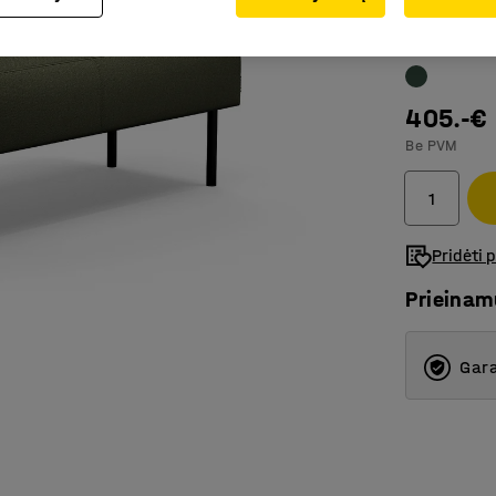
Spalva
:
Gels
405.-€
Be PVM
Pridėti 
Prieina
Gara