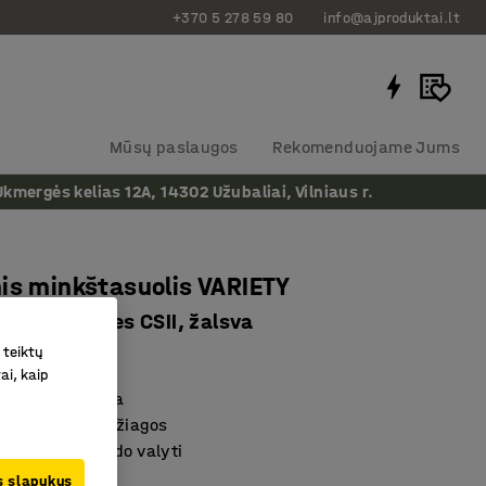
+370 5 278 59 80
info@ajproduktai.lt
Mūsų paslaugos
Rekomenduojame Jums
ergės kelias 12A, 14302 Užubaliai, Vilniaus r.
is minkštasuolis VARIETY
 audinys Blues CSII, žalsva
 teiktų
as
:
3861208
ai, kaip
u ir padidinama
r ilgaamžės medžiagos
trukcija nekliudo valyti
us slapukus