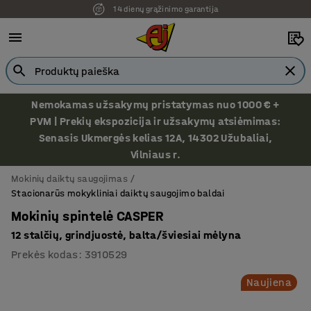
14 dienų grąžinimo garantija
Ekspozicija Vilniuje
Nemokamas užsakymų pristatymas nuo 1000 € +
PVM | Prekių ekspozicija ir užsakymų atsiėmimas:
Senasis Ukmergės kelias 12A, 14302 Užubaliai,
Vilniaus r.
Mokinių daiktų saugojimas
Stacionarūs mokykliniai daiktų saugojimo baldai
Mokinių spintelė CASPER
12 stalčių, grindjuostė, balta/šviesiai mėlyna
Prekės kodas
:
3910529
Naujiena