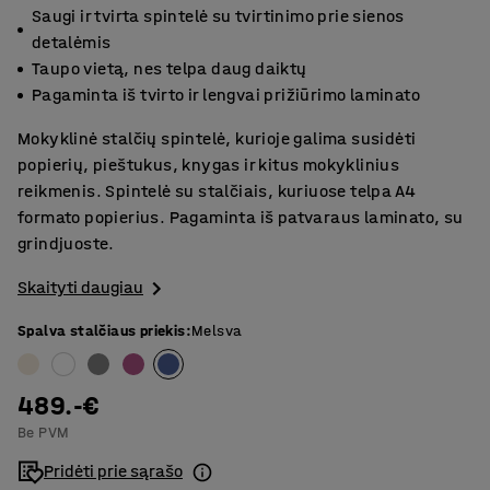
Saugi ir tvirta spintelė su tvirtinimo prie sienos
detalėmis
Taupo vietą, nes telpa daug daiktų
Pagaminta iš tvirto ir lengvai prižiūrimo laminato
Mokyklinė stalčių spintelė, kurioje galima susidėti
popierių, pieštukus, knygas ir kitus mokyklinius
reikmenis. Spintelė su stalčiais, kuriuose telpa A4
formato popierius. Pagaminta iš patvaraus laminato, su
grindjuoste.
Skaityti daugiau
Spalva stalčiaus priekis
:
Melsva
489.-€
Be PVM
Pridėti prie sąrašo