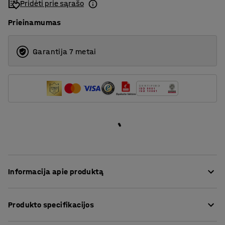
Pridėti prie sąrašo
Prieinamumas
Garantija 7 metai
Informacija apie produktą
Ši stalčių spintelė puikiai tinka mokinių asmeniniams
Produkto specifikacijos
reikmenims susidėti klasėse! Ji kompaktiško dydžio, bet
labai talpi ir užima nedaug vietos. Dėl paprasto dizaino