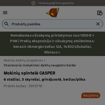
14 dienų grąžinimo garantija
Ekspozicija Vilniuje
Nemokamas užsakymų pristatymas nuo 1000 € +
PVM | Prekių ekspozicija ir užsakymų atsiėmimas:
Senasis Ukmergės kelias 12A, 14302 Užubaliai,
Vilniaus r.
Mokinių daiktų saugojimas
Stacionarūs mokykliniai daiktų saugojimo baldai
Mokinių spintelė CASPER
6 stalčiai, 3 skyreliai, grindjuostė, beržas/pilka
Prekės kodas
:
3910716
Naujiena