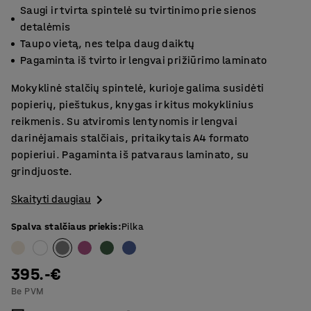
Saugi ir tvirta spintelė su tvirtinimo prie sienos
detalėmis
Taupo vietą, nes telpa daug daiktų
Pagaminta iš tvirto ir lengvai prižiūrimo laminato
Mokyklinė stalčių spintelė, kurioje galima susidėti
popierių, pieštukus, knygas ir kitus mokyklinius
reikmenis. Su atviromis lentynomis ir lengvai
darinėjamais stalčiais, pritaikytais A4 formato
popieriui. Pagaminta iš patvaraus laminato, su
grindjuoste.
Skaityti daugiau
Spalva stalčiaus priekis
:
Pilka
395.-€
Be PVM