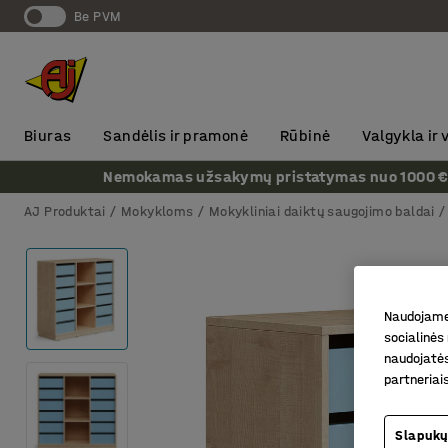
Be PVM
Biuras
Sandėlis ir pramonė
Rūbinė
Valgykla ir
Nemokamas užsakymų pristatymas nuo 1000 € + P
AJ Produktai
Mokykloms
Mokykliniai daiktų saugojimo baldai
Naudojame 
socialinės 
naudojatės
partneriai
Slapukų