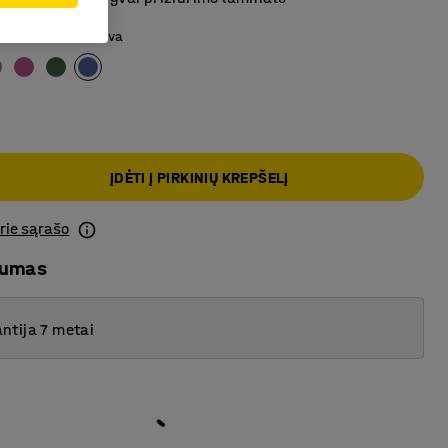
iaus priekis
:
Melsva
ĮDĖTI Į PIRKINIŲ KREPŠELĮ
prie sąrašo
mumas
ntija 7 metai