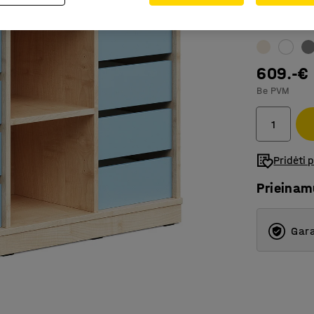
Spalva stalč
609.-€
Be PVM
Pridėti 
Prieina
Gara