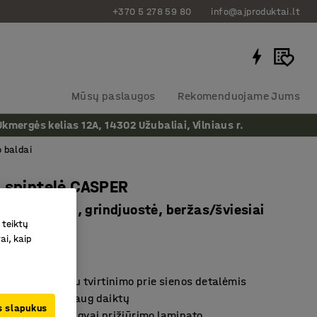
+370 5 278 59 80
info@ajproduktai.lt
Mūsų paslaugos
Rekomenduojame Jums
ergės kelias 12A, 14302 Užubaliai, Vilniaus r.
 baldai
 spintelė CASPER
ų, 3 skyreliai, grindjuostė, beržas/šviesiai
 teiktų
ai, kaip
as
:
3910919
tvirta spintelė su tvirtinimo prie sienos detalėmis
tą, nes telpa daug daiktų
us slapukus
 iš tvirto ir lengvai prižiūrimo laminato