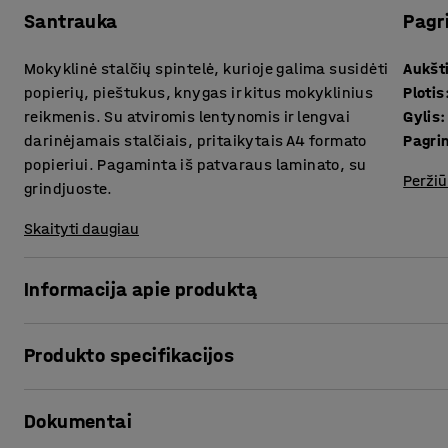
Santrauka
Pagr
Mokyklinė stalčių spintelė, kurioje galima susidėti
Aukšt
popierių, pieštukus, knygas ir kitus mokyklinius
Plotis
reikmenis. Su atviromis lentynomis ir lengvai
Gylis
:
darinėjamais stalčiais, pritaikytais A4 formato
Pagri
popieriui. Pagaminta iš patvaraus laminato, su
Peržiū
grindjuoste.
Skaityti daugiau
Informacija apie produktą
Ši stalčių spintelė puikiai tinka mokinių asmeniniams rei
Produkto specifikacijos
dydžio, bet labai talpi ir užima nedaug vietos. Dėl papras
mokyklų erdvių.
Aukštis
:
1145
mm
Dokumentai
Plotis
:
1200
mm
Su atviromis lentynomis ir lengvai darinėjamais stalčiais 