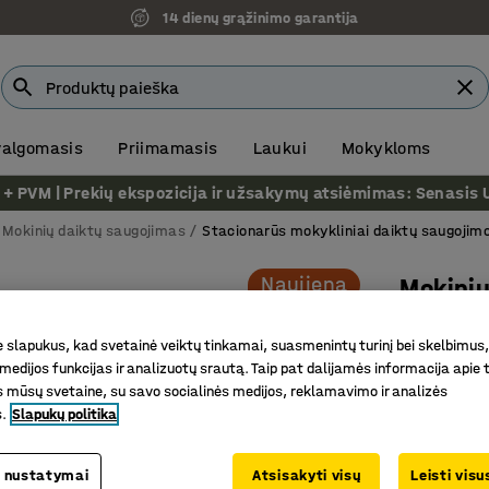
14 dienų grąžinimo garantija
 valgomasis
Priimamasis
Laukui
Mokykloms
VM | Prekių ekspozicija ir užsakymų atsiėmimas: Senasis Ukm
Mokinių daiktų saugojimas
Stacionarūs mokykliniai daiktų saugojimo
Naujiena
Mokinių
12 stalči
slapukus, kad svetainė veiktų tinkamai, suasmenintų turinį bei skelbimus,
mėlyna
medijos funkcijas ir analizuotų srautą. Taip pat dalijamės informacija apie t
Prekės kod
 mūsų svetaine, su savo socialinės medijos, reklamavimo ir analizės
s.
Slapukų politika
Saugi ir 
Taupo vie
 nustatymai
Atsisakyti visų
Leisti vis
Pagaminta