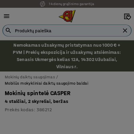
14 dienų grąžinimo garantija
Ekspozicija Vilniuje
Nemokamas užsakymų pristatymas nuo 1000 € +
PVM | Prekių ekspozicija ir užsakymų atsiėmimas:
Senasis Ukmergės kelias 12A, 14302 Užubaliai,
Vilniaus r.
Mokinių daiktų saugojimas
Mobilūs mokykliniai daiktų saugojimo baldai
Mokinių spintelė CASPER
4 stalčiai, 2 skyreliai, beržas
Prekės kodas
:
386212