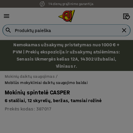
14 dienų grąžinimo garantija
Ekspozicija Vilniuje
Nemokamas užsakymų pristatymas nuo 1000 € +
PVM | Prekių ekspozicija ir užsakymų atsiėmimas:
Senasis Ukmergės kelias 12A, 14302 Užubaliai,
Vilniaus r.
Mokinių daiktų saugojimas
Mobilūs mokykliniai daiktų saugojimo baldai
Mokinių spintelė CASPER
6 stalčiai, 12 skyrelių, beržas, tamsiai rožinė
Prekės kodas
:
387017