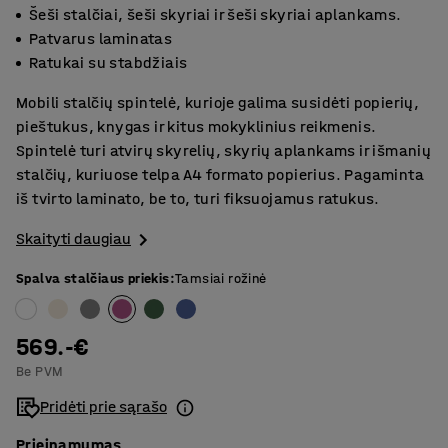
Šeši stalčiai, šeši skyriai ir šeši skyriai aplankams.
Patvarus laminatas
Ratukai su stabdžiais
Mobili stalčių spintelė, kurioje galima susidėti popierių,
pieštukus, knygas ir kitus mokyklinius reikmenis.
Spintelė turi atvirų skyrelių, skyrių aplankams ir išmanių
stalčių, kuriuose telpa A4 formato popierius. Pagaminta
iš tvirto laminato, be to, turi fiksuojamus ratukus.
Skaityti daugiau
Spalva stalčiaus priekis
:
Tamsiai rožinė
569.-€
Be PVM
Pridėti prie sąrašo
Prieinamumas