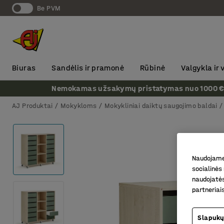
Be PVM
Biuras
Sandėlis ir pramonė
Rūbinė
Valgykla ir
Nemokamas užsakymų pristatymas nuo 1000 € + P
AJ Produktai
Mokykloms
Mokykliniai daiktų saugojimo baldai
Naudojame 
socialinės 
naudojatės
partneriai
Slapukų