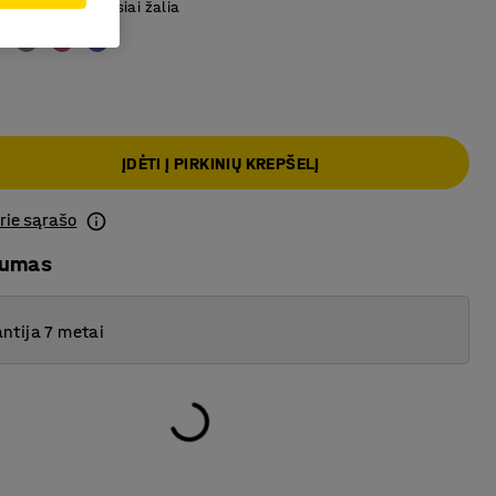
iaus priekis
:
Tamsiai žalia
ĮDĖTI Į PIRKINIŲ KREPŠELĮ
prie sąrašo
mumas
ntija 7 metai