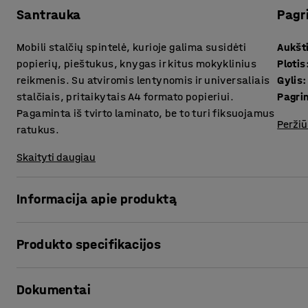
Santrauka
Pagr
Mobili stalčių spintelė, kurioje galima susidėti
Aukšt
popierių, pieštukus, knygas ir kitus mokyklinius
Plotis
reikmenis. Su atviromis lentynomis ir universaliais
Gylis
:
stalčiais, pritaikytais A4 formato popieriui.
Pagri
Pagaminta iš tvirto laminato, be to turi fiksuojamus
Peržiū
ratukus.
Skaityti daugiau
Informacija apie produktą
Šis mobilus baldas idealiai tinka mokinių reikmenims susi
Produkto specifikacijos
talpi ir užima nedaug vietos. Dėl paprasto dizaino baldas
Aukštis
:
1145
mm
Su atviromis lentynomis ir universaliais stalčiais popieri
Dokumentai
Plotis
:
1200
mm
mokykliniams reikmenims. Mokiniai gali dalytis skyreliais 