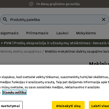
14 dienų grąžinimo garantija
 valgomasis
Priimamasis
Laukui
Mokykloms
VM | Prekių ekspozicija ir užsakymų atsiėmimas: Senasis Ukm
Mokinių daiktų saugojimas
Mobilūs mokykliniai daiktų saugojimo bal
Mokinių
12 stalči
slapukus, kad svetainė veiktų tinkamai, suasmenintų turinį bei skelbimus,
Prekės kod
medijos funkcijas ir analizuotų srautą. Taip pat dalijamės informacija apie t
 mūsų svetaine, su savo socialinės medijos, reklamavimo ir analizės
Dvylika st
s.
Slapukų politika
Patvarus
Ratukai s
 nustatymai
Atsisakyti visų
Leisti vis