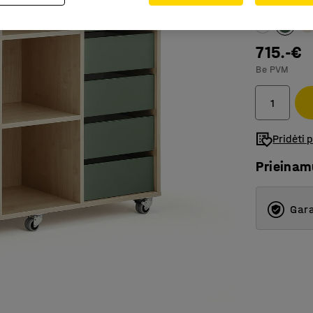
Spalva stalč
715.-€
Be PVM
Pridėti 
Prieina
Gara