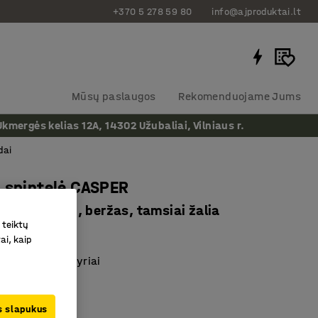
+370 5 278 59 80
info@ajproduktai.lt
Mūsų paslaugos
Rekomenduojame Jums
ergės kelias 12A, 14302 Užubaliai, Vilniaus r.
dai
 spintelė CASPER
ų, 3 skyreliai, beržas, tamsiai žalia
 teiktų
as
:
387518
ai, kaip
alčių ir trys skyriai
 laminatas
u stabdžiais
us slapukus