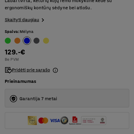
Labai tvirta, keturių kojų rėmo mokyklinė kėdė su
ergonomiškų kontūrų sėdyne bei atlošu.
Skaityti daugiau
Spalva
:
Mėlyna
129.-€
Be PVM
Pridėti prie sąrašo
Prieinamumas
Garantija 7 metai