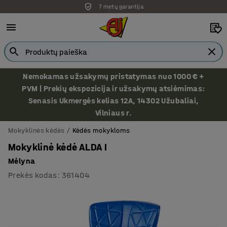
7 metų garantija
Nemokamas užsakymų pristatymas nuo 1000 € +
PVM | Prekių ekspozicija ir užsakymų atsiėmimas:
Senasis Ukmergės kelias 12A, 14302 Užubaliai,
Vilniaus r.
Mokyklinės kėdės
Kėdės mokykloms
Mokyklinė kėdė ALDA I
Mėlyna
Prekės kodas
:
361404