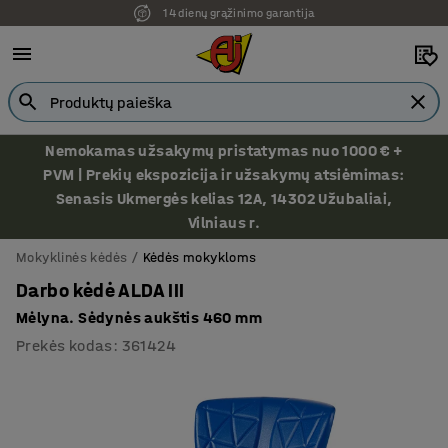
14 dienų grąžinimo garantija
Ekspozicija Vilniuje
Nemokamas užsakymų pristatymas nuo 1000 € +
PVM | Prekių ekspozicija ir užsakymų atsiėmimas:
Senasis Ukmergės kelias 12A, 14302 Užubaliai,
Vilniaus r.
Mokyklinės kėdės
Kėdės mokykloms
Darbo kėdė ALDA III
Mėlyna. Sėdynės aukštis 460 mm
Prekės kodas
:
361424