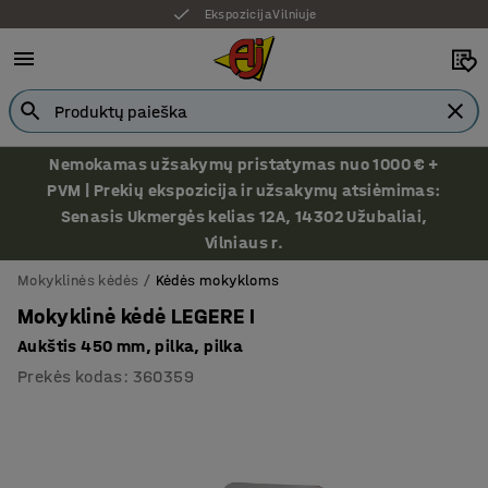
Ekspozicija Vilniuje
Nemokamas užsakymų pristatymas nuo 1000 € +
PVM | Prekių ekspozicija ir užsakymų atsiėmimas:
Senasis Ukmergės kelias 12A, 14302 Užubaliai,
Vilniaus r.
Mokyklinės kėdės
Kėdės mokykloms
Mokyklinė kėdė LEGERE I
Aukštis 450 mm, pilka, pilka
Prekės kodas
:
360359