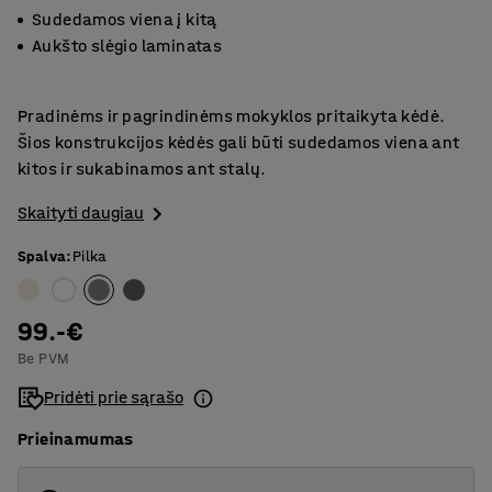
Sudedamos viena į kitą
Aukšto slėgio laminatas
Pradinėms ir pagrindinėms mokyklos pritaikyta kėdė.
Šios konstrukcijos kėdės gali būti sudedamos viena ant
kitos ir sukabinamos ant stalų.
Skaityti daugiau
Spalva
:
Pilka
99.-€
Be PVM
Pridėti prie sąrašo
Prieinamumas