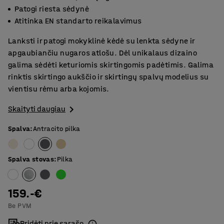
Patogi riesta sėdynė
Atitinka EN standarto reikalavimus
Lanksti ir patogi mokyklinė kėdė su lenkta sėdyne ir
apgaubiančiu nugaros atlošu. Dėl unikalaus dizaino
galima sėdėti keturiomis skirtingomis padėtimis. Galima
rinktis skirtingo aukščio ir skirtingų spalvų modelius su
vientisu rėmu arba kojomis.
Skaityti daugiau
Spalva
:
Antracito pilka
Spalva stovas
:
Pilka
159.-€
Be PVM
Pridėti prie sąrašo