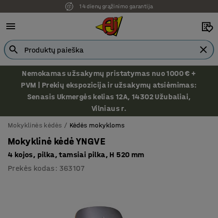
14 dienų grąžinimo garantija
Nemokamas užsakymų pristatymas nuo 1000 € +
PVM | Prekių ekspozicija ir užsakymų atsiėmimas:
Senasis Ukmergės kelias 12A, 14302 Užubaliai,
Vilniaus r.
Mokyklinės kėdės
Kėdės mokykloms
Mokyklinė kėdė YNGVE
4 kojos, pilka, tamsiai pilka, H 520 mm
Prekės kodas
:
363107