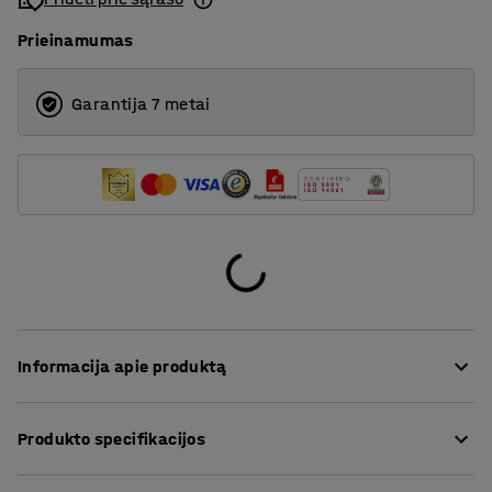
Prieinamumas
Garantija 7 metai
Informacija apie produktą
Sėdėkite kaip jums patinka!
Produkto specifikacijos
YNGVE – AJ Produktai dizainerių sukurta, aukštos
Sėdynės aukštis
:
520
mm