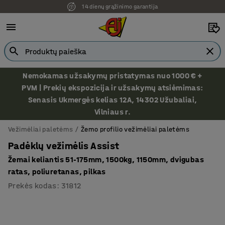
14 dienų grąžinimo garantija
Nemokamas užsakymų pristatymas nuo 1000 € +
PVM | Prekių ekspozicija ir užsakymų atsiėmimas:
Senasis Ukmergės kelias 12A, 14302 Užubaliai,
Vilniaus r.
Vežimėliai paletėms
Žemo profilio vežimėliai paletėms
Padėklų vežimėlis Assist
Žemai keliantis 51-175mm, 1500kg, 1150mm, dvigubas
ratas, poliuretanas, pilkas
Prekės kodas
:
31812