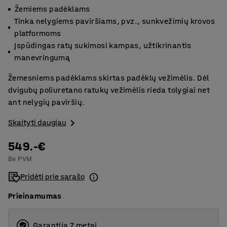
Žemiems padėklams
Tinka nelygiems paviršiams, pvz., sunkvežimių krovos
platformoms
Įspūdingas ratų sukimosi kampas, užtikrinantis
manevringumą
Žemesniems padėklams skirtas padėklų vežimėlis. Dėl
dvigubų poliuretano ratukų vežimėlis rieda tolygiai net
ant nelygių paviršių.
Skaityti daugiau
549.-€
Be PVM
Pridėti prie sąrašo
Prieinamumas
Garantija 7 metai