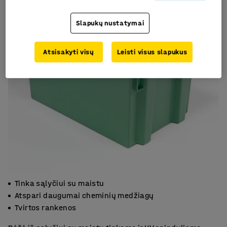
Slapukų nustatymai
Atsisakyti visų
Leisti visus slapukus
Tinka sąlyčiui su maistu
Atspari daugumai cheminių medžiagų
Tvirtos rankenos