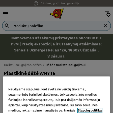
14 dienų grąžinimo garantija
Nemokamas užsakymų pristatymas nuo 1000 € +
PVM | Prekių ekspozicija ir užsakymų atsiėmimas:
Senasis Ukmergės kelias 12A, 14302 Užubaliai,
Vilniaus r.
Daiktų saugojimo dėžės
Dėžės maisto saugojimui
Plastikinė dėžė WHYTE
Sudedama, 600x400x350mm, 66 L, žalia
Prekės kodas
:
254821
Naudojame slapukus, kad svetainė veiktų tinkamai,
suasmenintų turinį bei skelbimus, teiktų socialinės medijos
funkcijas ir analizuotų srautą. Taip pat dalijamės informacija
apie tai, kaip naudojatės mūsų svetaine, su savo socialinės
medijos, reklamavimo ir analizės partneriais.
Slapukų politika