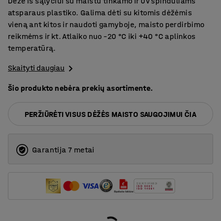
Dėžė iš sąlyčiui su maistu tinkamo ir UV spinduliams
atsparaus plastiko. Galima dėti su kitomis dėžėmis
vieną ant kitos ir naudoti gamyboje, maisto perdirbimo
reikmėms ir kt. Atlaiko nuo –20 °C iki +40 °C aplinkos
temperatūrą.
Skaityti daugiau
Šio produkto nebėra prekių asortimente.
PERŽIŪRĖTI VISUS DĖŽĖS MAISTO SAUGOJIMUI ČIA
Garantija 7 metai