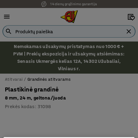
14 dienų grąžinimo garantija
Nemokamas užsakymų pristatymas nuo 1000 € +
PVM | Prekių ekspozicija ir užsakymų atsiėmimas:
Senasis Ukmergės kelias 12A, 14302 Užubaliai,
Vilniaus r.
Atitvarai
Grandinės atitvarams
Plastikinė grandinė
8 mm, 24 m, geltona/juoda
Prekės kodas
:
31098