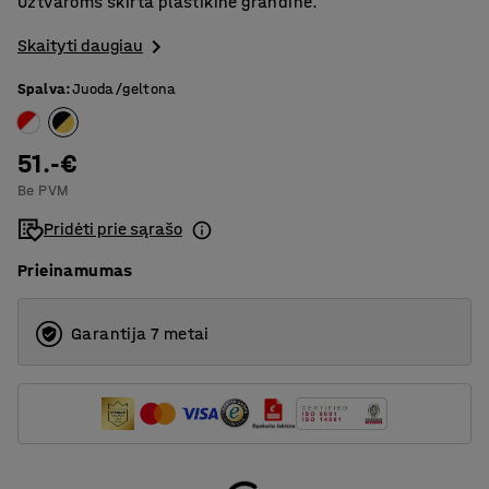
Užtvaroms skirta plastikinė grandinė.
Skaityti daugiau
Spalva
:
Juoda/geltona
51.-€
Be PVM
Pridėti prie sąrašo
Prieinamumas
Garantija 7 metai