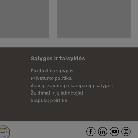
Sąlygos ir taisyklės
Pardavimo sąlygos
Privatumo politika
Akcijų, žaidimų ir kampanijų sąlygos
Žaidimai ir jų laimėtojai
Slapukų politika