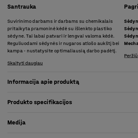
Santrauka
Pagr
Suvirinimo darbams ir darbams su chemikalais
Sėdyn
pritaikyta pramoninė kėdė su išlenkto plastiko
Sėdyn
sėdyne. Tai labai patvari ir lengvai valoma kėdė.
Sėdyn
Reguliuodami sėdynės ir nugaros atlošo aukštį bei
Mech
kampa - nustatysite optimaliausią darbo padėtį.
Peržiū
Skaityti daugiau
Informacija apie produktą
Universali kėdė gamykloms ir pan. Sėdynė bei nugaros atlo
Produkto specifikacijos
konstrukcijos, kuri yra patvari ir lengvai valoma. Ši medži
specialiems darbams. Ji atspari skysčiams bei chemikal
Sėdynės aukštis
:
650-900
mm
Medija
Sėdynės gylis
:
450
mm
Kėdės konstrukcija aprupinta dviem pneumatiniais cilindr
Sėdynės plotis
:
430
mm
reguliavimą. Sėdynės kampą galima reguliuoti 12˚ į priekį b