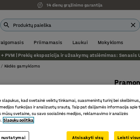
14 dienų grąžinimo garantija
 valgomasis
Priimamasis
Laukui
Mokykloms
VM | Prekių ekspozicija ir užsakymų atsiėmimas: Senasis Ukm
Kėdės gamykloms
Pramon
H900 mm,
slapukus, kad svetainė veiktų tinkamai, suasmenintų turinį bei skelbimus,
Prekės kod
medijos funkcijas ir analizuotų srautą. Taip pat dalijamės informacija apie t
 mūsų svetaine, su savo socialinės medijos, reklamavimo ir analizės
Išlenkta 
s.
Slapukų politika
Tinka su
Patvario
 nustatymai
Atsisakyti visų
Leisti vis