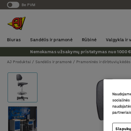
Be PVM
Biuras
Sandėlis ir pramonė
Rūbinė
Valgykla ir
Nemokamas užsakymų pristatymas nuo 1000 € + P
AJ Produktai
Sandėlis ir pramonė
Pramoninės ir dirbtuvių kėdės
Naudojame 
socialinės 
naudojatės
partneriai
Slapukų