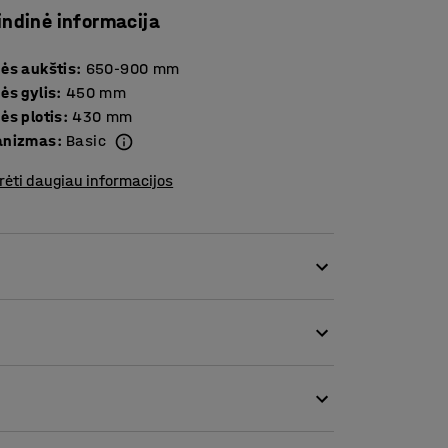
indinė informacija
ės aukštis
:
650-900
mm
ės gylis
:
450
mm
ės plotis
:
430
mm
anizmas
:
Basic
rėti daugiau informacijos
šas pagaminti iš išlenktos plastikinės
aga yra tinkama suvirinimo ir kitiems
ams.
ais, kurie palengvina sėdynės ir atlošo kampo
ei 5˚ atgal. Tai leis susikurti pačią