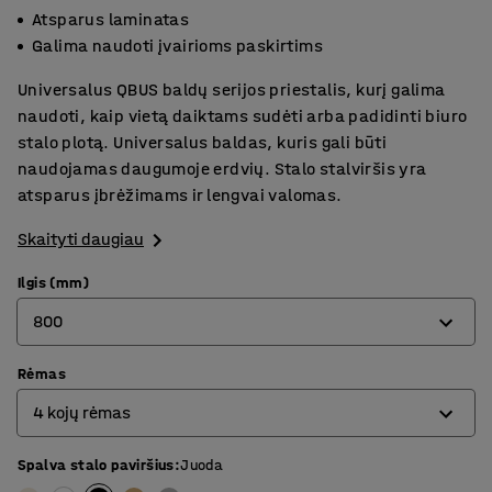
Atsparus laminatas
Galima naudoti įvairioms paskirtims
Universalus QBUS baldų serijos priestalis, kurį galima
naudoti, kaip vietą daiktams sudėti arba padidinti biuro
stalo plotą. Universalus baldas, kuris gali būti
naudojamas daugumoje erdvių. Stalo stalviršis yra
atsparus įbrėžimams ir lengvai valomas.
Skaityti daugiau
Ilgis (mm)
800
Rėmas
800
4 kojų rėmas
1200
1400
Spalva stalo paviršius
:
Juoda
4 kojų rėmas