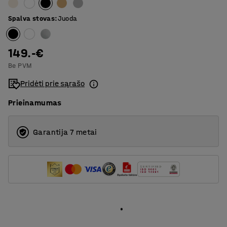
1600
O formos rėmas
Spalva stovas
:
Juoda
1800
T formos rėmas
149.-€
Be PVM
Pridėti prie sąrašo
Prieinamumas
Garantija 7 metai