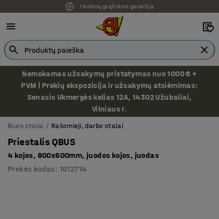
14 dienų grąžinimo garantija
Ekspozicija Vilniuje
Nemokamas užsakymų pristatymas nuo 1000 € +
PVM | Prekių ekspozicija ir užsakymų atsiėmimas:
Senasis Ukmergės kelias 12A, 14302 Užubaliai,
Vilniaus r.
Biuro stalai
Rašomieji, darbo stalai
Priestalis QBUS
4 kojos, 800x600mm, juodos kojos, juodas
Prekės kodas
:
1612714