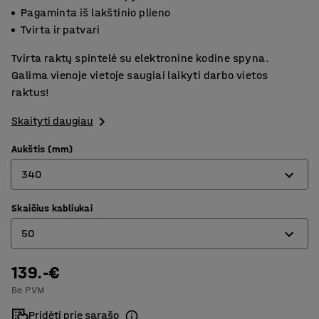
Pagaminta iš lakštinio plieno
Tvirta ir patvari
Tvirta raktų spintelė su elektronine kodine spyna.
Galima vienoje vietoje saugiai laikyti darbo vietos
raktus!
Skaityti daugiau
Aukštis (mm)
340
Skaičius kabliukai
310
50
340
550
139.-€
25
Be PVM
50
Pridėti prie sąrašo