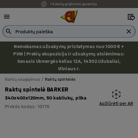
14 dienų grąžinimo garantija
Ekspozicija Vilniuje
Nemokamas užsakymų pristatymas nuo 1000 € +
PVM | Prekių ekspozicija ir užsakymų atsiėmimas:
Senasis Ukmergės kelias 12A, 14302 Užubaliai,
Vilniaus r.
Raktų saugojimas
Raktų spintelės
Raktų spintelė BARKER
340x400x120mm, 50 kabliukų, pilka
Apžiūrėti per AR
Prekės kodas
:
10175