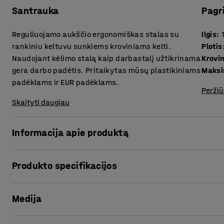
Santrauka
Pagr
Reguliuojamo aukščio ergonomiškas stalas su
Ilgis
:
rankiniu keltuvu sunkiems kroviniams kelti.
Plotis
Naudojant kėlimo stalą kaip darbastalį užtikrinama
Krovi
gera darbo padėtis. Pritaikytas mūsų plastikiniams
Maksi
padėklams ir EUR padėklams.
Peržiū
Skaityti daugiau
Informacija apie produktą
Tvirtas kėlimo stalas, padedantis dirbti, kai reikia kelti 
Produkto specifikacijos
remontuojant ar pakuojant. Stalas padeda lengviau ir efe
didelės apkrovos reikalaujantį kėlimą.
Ilgis
:
1280
mm
Medija
Plotis
:
800
mm
Keičiant stalo aukštį - greitai ir lengvai nustatysite patog
Krovimo ploto dydis (LxW)
:
1200x800
mm
reguliuojamas sukant patogią rankeną.