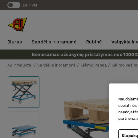
Be PVM
Biuras
Sandėlis ir pramonė
Rūbinė
Valgykla ir
Nemokamas užsakymų pristatymas nuo 1000 € + P
AJ Produktai
Sandėlis ir pramonė
Kėlimo įranga
Kėlimo vežimė
Naudojame 
socialinės 
naudojatės
partneriai
Slapukų