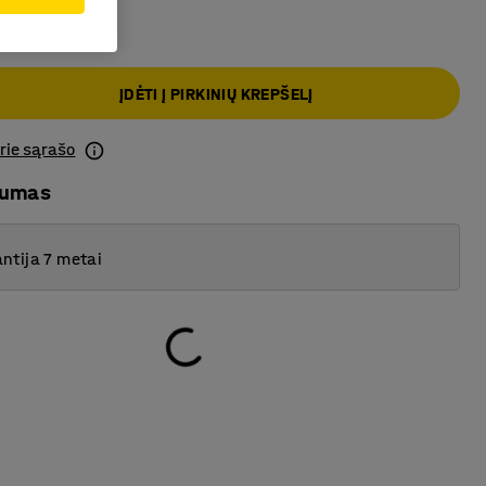
ĮDĖTI Į PIRKINIŲ KREPŠELĮ
prie sąrašo
mumas
ntija 7 metai