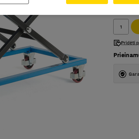
589.-€
Be PVM
Pridėti 
Prieina
Gara