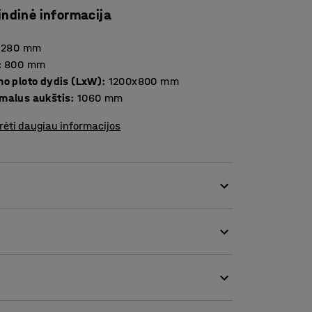
indinė informacija
1280
mm
:
800
mm
mo ploto dydis (LxW)
:
1200x800
mm
malus aukštis
:
1060
mm
rėti daugiau informacijos
sunkų krovinį, pavyzdžiui, montuojant,
ktyviau atlikti darbą, kartu palengvindamas
iausią aukštį darbui. Kėlimo aukštis