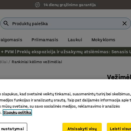
14 dienų grąžinimo garantija
 valgomasis
Priimamasis
Laukui
Mokykloms
VM | Prekių ekspozicija ir užsakymų atsiėmimas: Senasis Ukm
liai
Rankiniai kėlimo vežimėliai
Vežimėl
350 kg,
slapukus, kad svetainė veiktų tinkamai, suasmenintų turinį bei skelbimus,
Prekės kod
medijos funkcijas ir analizuotų srautą. Taip pat dalijamės informacija apie t
 mūsų svetaine, su savo socialinės medijos, reklamavimo ir analizės
Aukštis 
s.
Slapukų politika
Kėlimo p
Platform
 nustatymai
Atsisakyti visų
Leisti vis