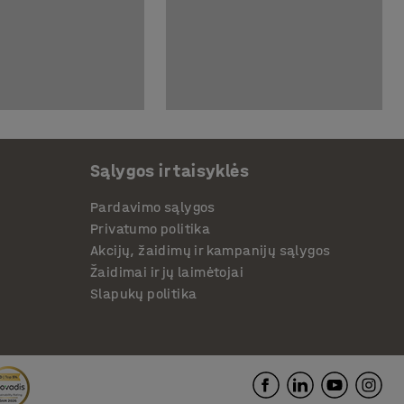
Sąlygos ir taisyklės
Pardavimo sąlygos
Privatumo politika
Akcijų, žaidimų ir kampanijų sąlygos
Žaidimai ir jų laimėtojai
Slapukų politika