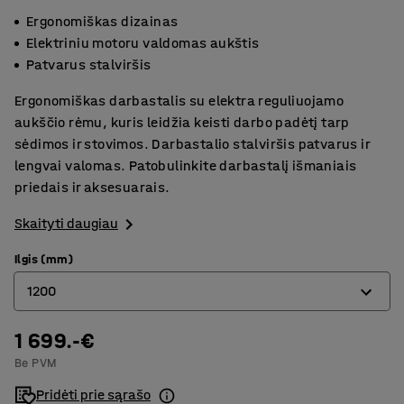
Ergonomiškas dizainas
Elektriniu motoru valdomas aukštis
Patvarus stalviršis
Ergonomiškas darbastalis su elektra reguliuojamo
aukščio rėmu, kuris leidžia keisti darbo padėtį tarp
sėdimos ir stovimos. Darbastalio stalviršis patvarus ir
lengvai valomas. Patobulinkite darbastalį išmaniais
priedais ir aksesuarais.
Skaityti daugiau
Ilgis (mm)
1200
1 699.-€
1200
Be PVM
1500
Pridėti prie sąrašo