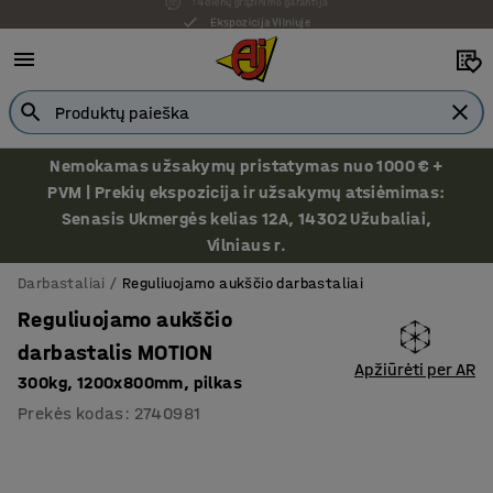
Ekspozicija Vilniuje
Nemokamas užsakymų pristatymas nuo 1000 € +
PVM | Prekių ekspozicija ir užsakymų atsiėmimas:
Senasis Ukmergės kelias 12A, 14302 Užubaliai,
Vilniaus r.
Darbastaliai
Reguliuojamo aukščio darbastaliai
Reguliuojamo aukščio
darbastalis MOTION
Apžiūrėti per AR
300kg, 1200x800mm, pilkas
Prekės kodas
:
2740981