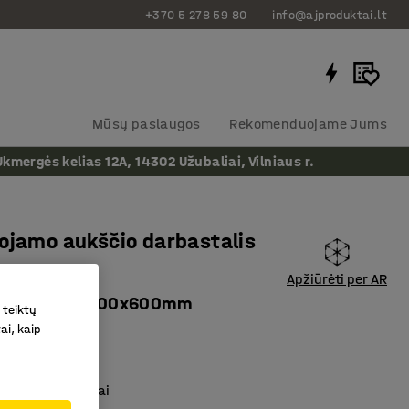
+370 5 278 59 80
info@ajproduktai.lt
Mūsų paslaugos
Rekomenduojame Jums
ergės kelias 12A, 14302 Užubaliai, Vilniaus r.
ojamo aukščio darbastalis
Apžiūrėti per AR
is, 300kg, 2500x600mm
 teiktų
ai, kaip
as
:
2741111
jamas aukštis
kai darbo vietai