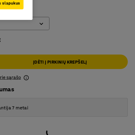
iršis
us slapukus
€
ĮDĖTI Į PIRKINIŲ KREPŠELĮ
prie sąrašo
mumas
ntija 7 metai