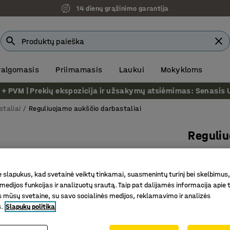
14 dienų grąžinimo garantija
 valgomasis
Priimamasis
Laukui
Mokykloms
VM | Prekių ekspozicija ir užsakymų atsiėmimas: Senasis Ukm
staliai
Reguliuojamo aukščio darbastaliai
Reguliu
MOTION
Elektrin
slapukus, kad svetainė veiktų tinkamai, suasmenintų turinį bei skelbimus,
medijos funkcijas ir analizuotų srautą. Taip pat dalijamės informacija apie t
Prekės kod
 mūsų svetaine, su savo socialinės medijos, reklamavimo ir analizės
Reguliuo
s.
Slapukų politika
Ergonomiš