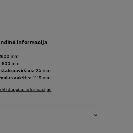
indinė informacija
2500
mm
:
600
mm
Storis stalo paviršius
:
24
mm
malus aukštis
:
1115
mm
rėti daugiau informacijos
onomišką darbo vietą! Darbastalio rėmas yra