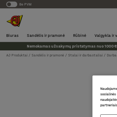
Be PVM
Biuras
Sandėlis ir pramonė
Rūbinė
Valgykla ir
Nemokamas užsakymų pristatymas nuo 1000 € + P
AJ Produktai
Sandėlis ir pramonė
Stalai ir darbastaliai
Darba
Naudojame 
socialinės 
naudojatės
partneriai