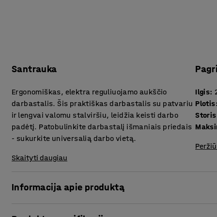
Santrauka
Pagr
Ergonomiškas, elektra reguliuojamo aukščio
Ilgis
:
darbastalis. Šis praktiškas darbastalis su patvariu
Plotis
ir lengvai valomu stalviršiu, leidžia keisti darbo
padėtį. Patobulinkite darbastalį išmaniais priedais
Maksi
- sukurkite universalią darbo vietą.
Peržiū
Skaityti daugiau
Informacija apie produktą
Įsigykite reguliuojamo aukščio darbastalį - sukurkite erg