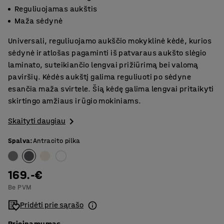
Reguliuojamas aukštis
Maža sėdynė
Universali, reguliuojamo aukščio mokyklinė kėdė, kurios
sėdynė ir atlošas pagaminti iš patvaraus aukšto slėgio
laminato, suteikiančio lengvai prižiūrimą bei valomą
paviršių. Kėdės aukštį galima reguliuoti po sėdyne
esančia maža svirtele. Šią kėdę galima lengvai pritaikyti
skirtingo amžiaus ir ūgio mokiniams.
Skaityti daugiau
Spalva
:
Antracito pilka
169.-€
Be PVM
Pridėti prie sąrašo
Prieinamumas