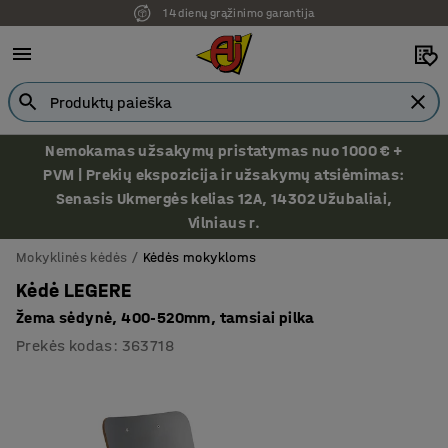
14 dienų grąžinimo garantija
Nemokamas užsakymų pristatymas nuo 1000 € +
PVM | Prekių ekspozicija ir užsakymų atsiėmimas:
Senasis Ukmergės kelias 12A, 14302 Užubaliai,
Vilniaus r.
Mokyklinės kėdės
Kėdės mokykloms
Kėdė LEGERE
Žema sėdynė, 400-520mm, tamsiai pilka
Prekės kodas
:
363718