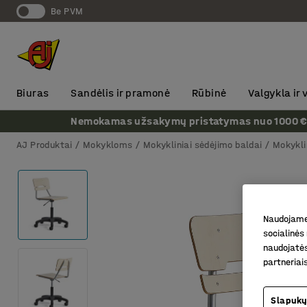
Be PVM
Biuras
Sandėlis ir pramonė
Rūbinė
Valgykla ir
Nemokamas užsakymų pristatymas nuo 1000 € + P
AJ Produktai
Mokykloms
Mokykliniai sėdėjimo baldai
Mokykli
Naudojame 
socialinės 
naudojatės
partneriai
Slapukų