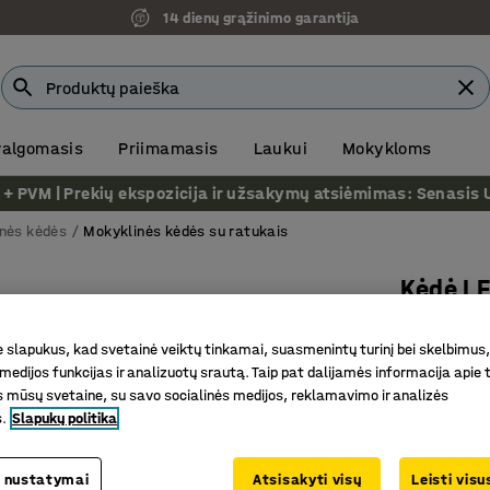
14 dienų grąžinimo garantija
 valgomasis
Priimamasis
Laukui
Mokykloms
VM | Prekių ekspozicija ir užsakymų atsiėmimas: Senasis Ukm
nės kėdės
Mokyklinės kėdės su ratukais
Kėdė L
Aukšta s
slapukus, kad svetainė veiktų tinkamai, suasmenintų turinį bei skelbimus,
Prekės kod
medijos funkcijas ir analizuotų srautą. Taip pat dalijamės informacija apie t
 mūsų svetaine, su savo socialinės medijos, reklamavimo ir analizės
Didelė s
s.
Slapukų politika
Reguliuo
Patvarus
 nustatymai
Atsisakyti visų
Leisti vis