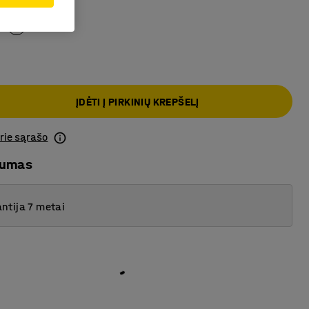
as
ĮDĖTI Į PIRKINIŲ KREPŠELĮ
prie sąrašo
mumas
ntija 7 metai