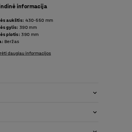
indinė informacija
ės aukštis
:
430-550
mm
ės gylis
:
390
mm
ės plotis
:
390
mm
a
:
Beržas
rėti daugiau informacijos
ėl reguliuojamo aukščio kėdės – idealus
rta ir reguliuojamo aukščio kėdė. Kėdės aukštis