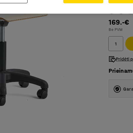
Spalva
:
Berž
169.-€
Be PVM
Pridėti 
Prieina
Gara