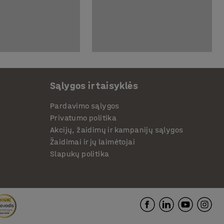
Sąlygos ir taisyklės
Pardavimo sąlygos
Privatumo politika
Akcijų, žaidimų ir kampanijų sąlygos
Žaidimai ir jų laimėtojai
Slapukų politika