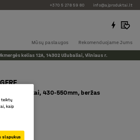
+370 5 278 59 80
info@ajproduktai.lt
Mūsų paslaugos
Rekomenduojame Jums
ergės kelias 12A, 14302 Užubaliai, Vilniaus r.
EGERE
ėdynė, ratukai, 430-550mm, beržas
 teiktų
as
:
363722
ai, kaip
ėdynė
jamas aukštis
 HPL laminatas
us slapukus