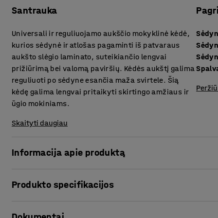
Santrauka
Pagr
Universali ir reguliuojamo aukščio mokyklinė kėdė,
Sėdyn
kurios sėdynė ir atlošas pagaminti iš patvaraus
Sėdyn
aukšto slėgio laminato, suteikiančio lengvai
Sėdyn
prižiūrimą bei valomą paviršių. Kėdės aukštį galima
Spalv
reguliuoti po sėdyne esančia maža svirtele. Šią
Peržiū
kėdę galima lengvai pritaikyti skirtingo amžiaus ir
ūgio mokiniams.
Skaityti daugiau
Informacija apie produktą
Mokyklose mokiniai daug valandų praleidžia sėdėdami. Tod
Produkto specifikacijos
ergonomiškas sprendimas!
Sėdynės aukštis
:
430-550
mm
Legere – idealiai klasėse naudoti tinkanti, itin patogi, tvi
Dokumentai