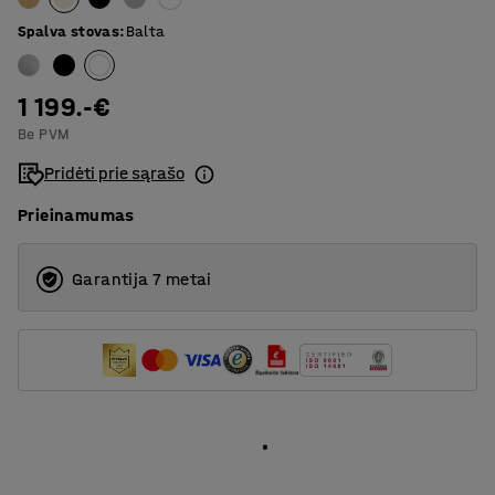
3200
Spalva stovas
:
Balta
4000
1 199.-€
Be PVM
Pridėti prie sąrašo
Prieinamumas
Garantija 7 metai