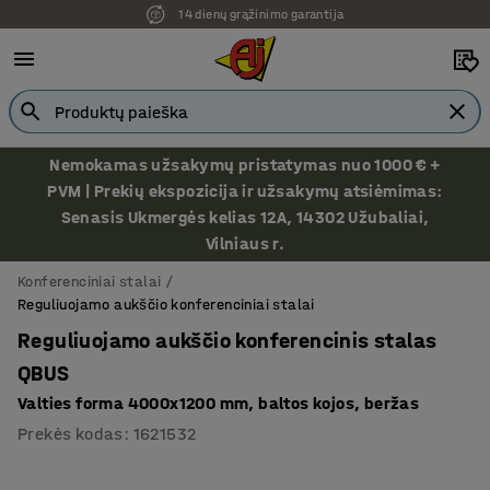
Ekspozicija Vilniuje
Nemokamas užsakymų pristatymas nuo 1000 € +
PVM | Prekių ekspozicija ir užsakymų atsiėmimas:
Senasis Ukmergės kelias 12A, 14302 Užubaliai,
Vilniaus r.
Konferenciniai stalai
Reguliuojamo aukščio konferenciniai stalai
Reguliuojamo aukščio konferencinis stalas
QBUS
Valties forma 4000x1200 mm, baltos kojos, beržas
Prekės kodas
:
1621532