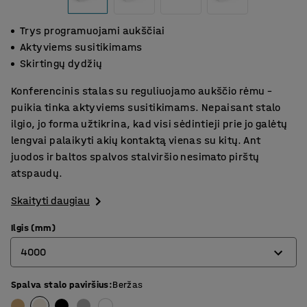
Trys programuojami aukščiai
Aktyviems susitikimams
Skirtingų dydžių
Konferencinis stalas su reguliuojamo aukščio rėmu –
puikia tinka aktyviems susitikimams. Nepaisant stalo
ilgio, jo forma užtikrina, kad visi sėdintieji prie jo galėtų
lengvai palaikyti akių kontaktą vienas su kitų. Ant
juodos ir baltos spalvos stalviršio nesimato pirštų
atspaudų.
Skaityti daugiau
Ilgis (mm)
4000
Spalva stalo paviršius
:
Beržas
2400