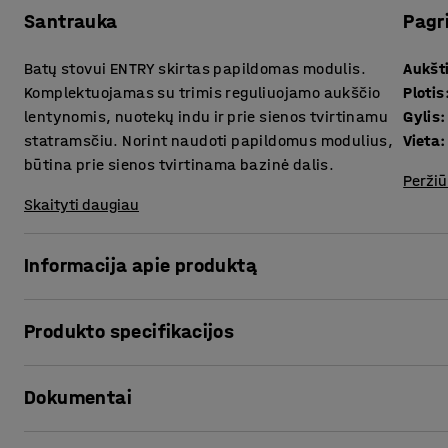
Santrauka
Pagr
Batų stovui ENTRY skirtas papildomas modulis.
Aukšt
Komplektuojamas su trimis reguliuojamo aukščio
Plotis
lentynomis, nuotekų indu ir prie sienos tvirtinamu
Gylis
:
statramsčiu. Norint naudoti papildomus modulius,
Vieta
:
būtina prie sienos tvirtinama bazinė dalis.
Peržiū
Skaityti daugiau
Informacija apie produktą
ENTRY yra universali rūbinės baldų serija, kurios modulius 
Produkto specifikacijos
papildyti kitais baldais. Papildykite bazinį modulį šiuo b
tinkamą daiktų saugojimo sprendimą. Batų stovą sudaro tr
Aukštis
:
1800
mm
sporto salėms, baseinams, mokykloms, sveikatos priežiūro
Dokumentai
Plotis
:
900
mm
Gylis
:
300
mm
ENTRY serijos batų stovų vamzdinė konstrukcija apsaugo 