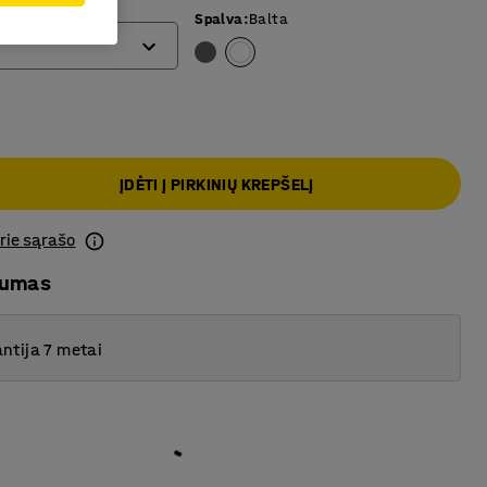
Spalva
:
Balta
ĮDĖTI Į PIRKINIŲ KREPŠELĮ
prie sąrašo
mumas
ntija 7 metai