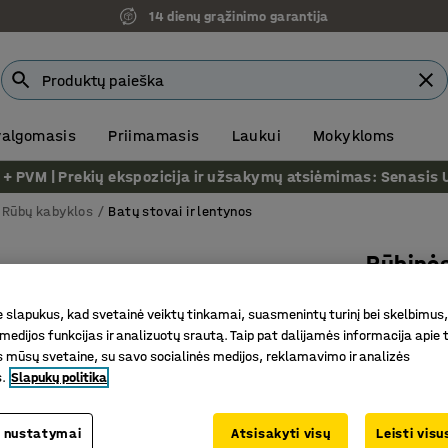
14 dienų grąžinimo garantija
 valgomasis
Priimamasis
Laukui
Mokykloms
VM | Prekių ekspozicija ir užsakymų atsiėmimas: Senasis Ukm
Rūbų kabyklos
Batų stovai ir lentynos
Rūbinės
Papildom
slapukus, kad svetainė veiktų tinkamai, suasmenintų turinį bei skelbimus,
Prekės kod
medijos funkcijas ir analizuotų srautą. Taip pat dalijamės informacija apie t
 mūsų svetaine, su savo socialinės medijos, reklamavimo ir analizės
Tvirta ir
s.
Slapukų politika
Komplekt
Universal
 nustatymai
Atsisakyti visų
Leisti vis