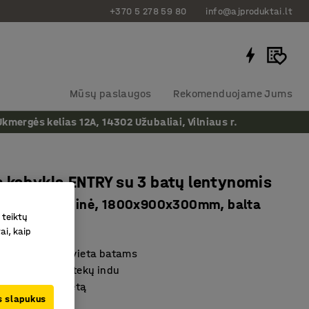
+370 5 278 59 80
info@ajproduktai.lt
Mūsų paslaugos
Rekomenduojame Jums
ergės kelias 12A, 14302 Užubaliai, Vilniaus r.
 kabykla ENTRY su 3 batų lentynomis
a dalis, sieninė, 1800x900x300mm, balta
 teiktų
as
:
3006303
ai, kaip
 lengvai valoma vieta batams
uojama su nuotekų indu
i ir taupanti vietą
us slapukus