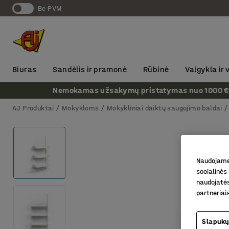
Be PVM
Biuras
Sandėlis ir pramonė
Rūbinė
Valgykla ir
Nemokamas užsakymų pristatymas nuo 1000 € + P
AJ Produktai
Mokykloms
Mokykliniai daiktų saugojimo baldai
Naudojame 
socialinės 
naudojatės
partneriai
Slapukų