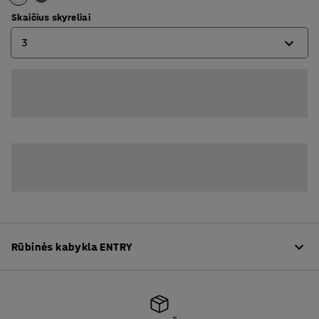
900
Skaičius skyreliai
3
2
3
Rūbinės kabykla ENTRY
Informacija apie produktą