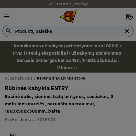
Ekspozicija Vilniuje
Nemokamas užsakymų pristatymas nuo 1000 € +
PVM | Prekių ekspozicija ir užsakymų atsiėmimas:
Senasis Ukmergės kelias 12A, 14302 Užubaliai,
Vilniaus r.
Rūbų kabyklos
Kepurių ir avalynės stovai
Rūbinės kabykla ENTRY
Bazinė dalis, sieninė, batų lentynos, suoliukas, 3
metalinės durelės, paruošta nueravimui,
1800x900x300mm, balta
Prekės kodas
:
3016303