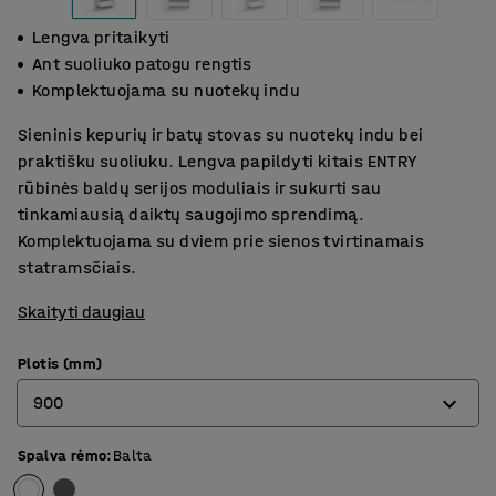
Lengva pritaikyti
Ant suoliuko patogu rengtis
Komplektuojama su nuotekų indu
Sieninis kepurių ir batų stovas su nuotekų indu bei
praktišku suoliuku. Lengva papildyti kitais ENTRY
rūbinės baldų serijos moduliais ir sukurti sau
tinkamiausią daiktų saugojimo sprendimą.
Komplektuojama su dviem prie sienos tvirtinamais
statramsčiais.
Skaityti daugiau
Plotis (mm)
900
Spalva rėmo
:
Balta
600