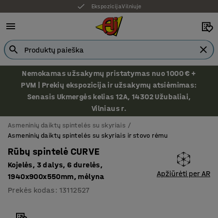
Ekspozicija Vilniuje
Nemokamas užsakymų pristatymas nuo 1000 € +
PVM | Prekių ekspozicija ir užsakymų atsiėmimas:
Senasis Ukmergės kelias 12A, 14302 Užubaliai,
Vilniaus r.
Asmeninių daiktų spintelės su skyriais
Asmeninių daiktų spintelės su skyriais ir stovo rėmu
Rūbų spintelė CURVE
Kojelės, 3 dalys, 6 durelės,
Apžiūrėti per AR
1940x900x550mm, mėlyna
Prekės kodas
:
13112527