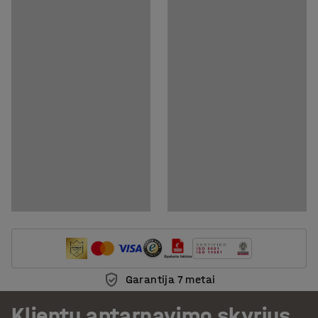
Atsisiųsti priežiūros instrukcijas
Garantija 7 metai
Klientų aptarnavimo skyrius