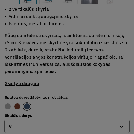
2 vertikalūs skyriai
Vidiniai daiktų saugojimo skyriai
Išlentos, metallic durelės
Rūbų spintelė su skyriais, išlenktomis durelėmis ir kojų
rėmu. Kiekviename skyriuje yra sukabinimo skersinis su
2 kabliais, durelių stabdžiai ir durelių lentyna.
Ventiliacijos angos konstrukcijos viršuje ir apačioje. Tai
išskirtinės ir universalios, aukščiausios kokybės
persirengimo spintelės.
Skaityti daugiau
Spalva durys
:
Mėlynas metalikas
Skaičius durys
6