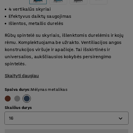
4 vertikalūs skyriai
Efektyvus daiktų saugojimas
Išlentos, metallic durelės
Rūbų spintelė su skyriais, išlenktomis durelėmis ir kojų
rėmu. Komplektuojama be užrakto. Ventiliacijos angos
konstrukcijos viršuje ir apačioje. Tai išskirtinės ir
universalios, aukščiausios kokybės persirengimo
spintelės.
Skaityti daugiau
Spalva durys
:
Mėlynas metalikas
Skaičius durys
16