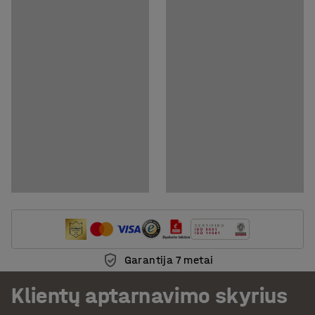
Atsisiųsti priežiūros instrukcijas
Garantija 7 metai
Klientų aptarnavimo skyrius