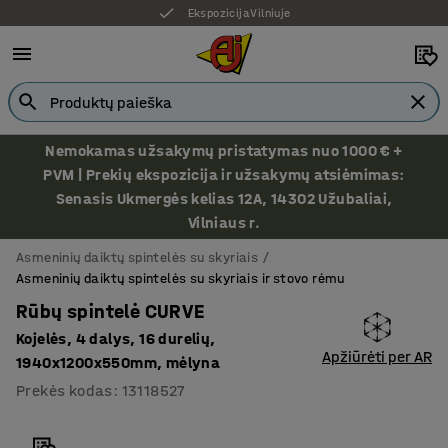
Ekspozicija Vilniuje
Nemokamas užsakymų pristatymas nuo 1000 € +
PVM | Prekių ekspozicija ir užsakymų atsiėmimas:
Senasis Ukmergės kelias 12A, 14302 Užubaliai,
Vilniaus r.
Asmeninių daiktų spintelės su skyriais
Asmeninių daiktų spintelės su skyriais ir stovo rėmu
Rūbų spintelė CURVE
Kojelės, 4 dalys, 16 durelių,
Apžiūrėti per AR
1940x1200x550mm, mėlyna
Prekės kodas
:
13118527