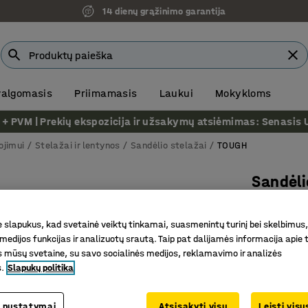
14 dienų grąžinimo garantija
 valgomasis
Priimamasis
Laukui
Mokykloms
VM | Prekių ekspozicija ir užsakymų atsiėmimas: Senasis Ukm
ojimui
Stelažai ir lentynos
Sandėlio stelažai
TOUGH
Sandėli
Bazinė d
medinės 
slapukus, kad svetainė veiktų tinkamai, suasmenintų turinį bei skelbimus,
medijos funkcijas ir analizuotų srautą. Taip pat dalijamės informacija apie t
Prekės kod
 mūsų svetaine, su savo socialinės medijos, reklamavimo ir analizės
s.
Slapukų politika
4 plačios
Tinka di
Pritaikyt
 nustatymai
Atsisakyti visų
Leisti vis