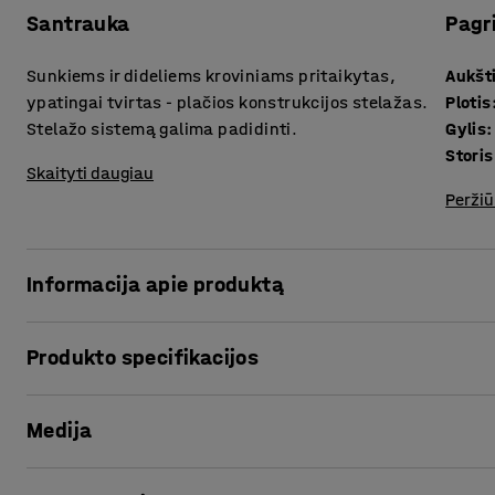
Santrauka
Pagr
Sunkiems ir dideliems kroviniams pritaikytas,
Aukšt
ypatingai tvirtas - plačios konstrukcijos stelažas.
Plotis
Stelažo sistemą galima padidinti.
Gylis
:
Skaityti daugiau
Peržiū
Informacija apie produktą
TOUGH - atspari dėvėjimuisi, ypatingai tvirtos konstrukcij
Produkto specifikacijos
pritaikyta didelio svorio daiktų saugojimui. Stelažas tink
erdvėse.
Aukštis
:
2500
mm
Medija
Plotis
:
1900
mm
Bazinė stelažo dalis komplektuojama su 4 lentynomis, 2 rė
Gylis
:
600
mm
faktas, kad kiekviena lentyna sudaryta iš mežesnių eleme
Storis lentyna
:
22
mm
Rodyti produktą 3D
medinių plokščių.