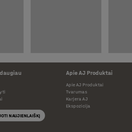
 daugiau
Apie AJ Produktai
Apie AJ Produktai
yti
Tvarumas
ai
Karjera AJ
Ekspozicija
OTI NAUJIENLAIŠKĮ