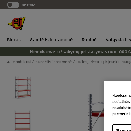
Be PVM
Biuras
Sandėlis ir pramonė
Rūbinė
Valgykla ir
Nemokamas užsakymų pristatymas nuo 1000 € + P
AJ Produktai
Sandėlis ir pramonė
Daiktų, detalių ir įrankių saug
Naudojame 
socialinės 
naudojatės
partneriai
Slapukų