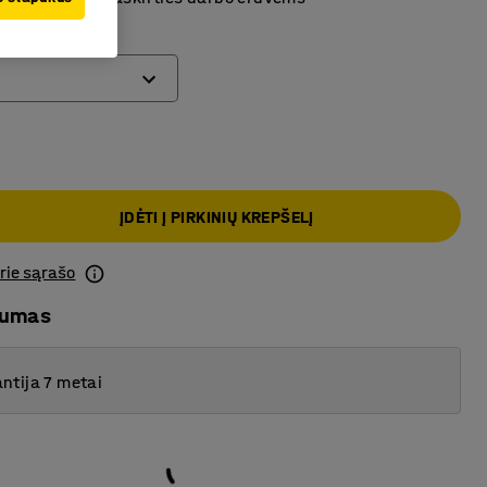
ĮDĖTI Į PIRKINIŲ KREPŠELĮ
prie sąrašo
mumas
ntija 7 metai