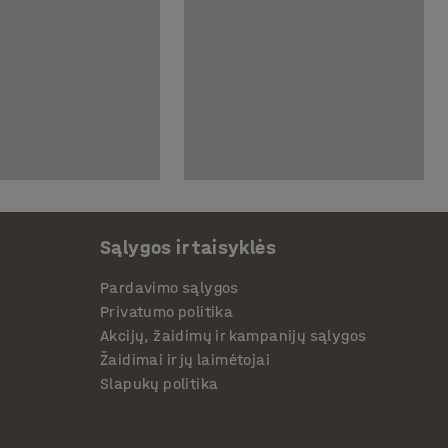
Sąlygos ir taisyklės
Pardavimo sąlygos
Privatumo politika
Akcijų, žaidimų ir kampanijų sąlygos
Žaidimai ir jų laimėtojai
Slapukų politika