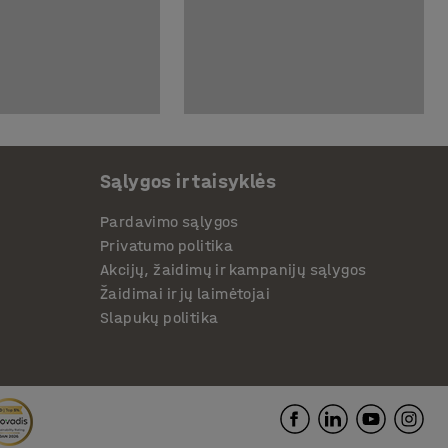
Sąlygos ir taisyklės
Pardavimo sąlygos
Privatumo politika
Akcijų, žaidimų ir kampanijų sąlygos
Žaidimai ir jų laimėtojai
Slapukų politika