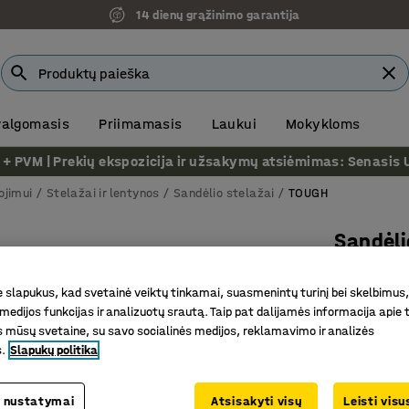
14 dienų grąžinimo garantija
 valgomasis
Priimamasis
Laukui
Mokykloms
VM | Prekių ekspozicija ir užsakymų atsiėmimas: Senasis Ukm
ojimui
Stelažai ir lentynos
Sandėlio stelažai
TOUGH
Sandėli
Papildo
slapukus, kad svetainė veiktų tinkamai, suasmenintų turinį bei skelbimus,
lentynos
medijos funkcijas ir analizuotų srautą. Taip pat dalijamės informacija apie t
Prekės kod
 mūsų svetaine, su savo socialinės medijos, reklamavimo ir analizės
s.
Slapukų politika
Pritaikyt
Didelė m
 nustatymai
Atsisakyti visų
Leisti vis
Praplatin