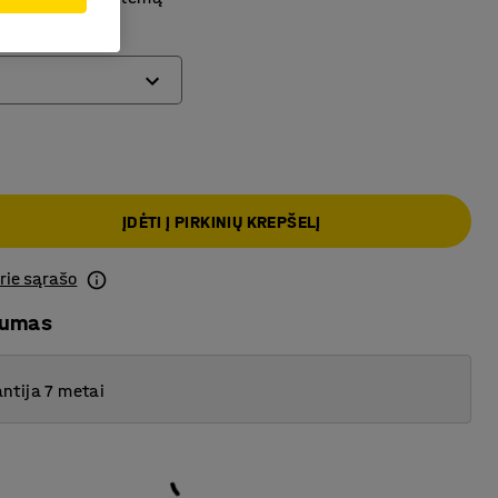
ĮDĖTI Į PIRKINIŲ KREPŠELĮ
prie sąrašo
mumas
ntija 7 metai