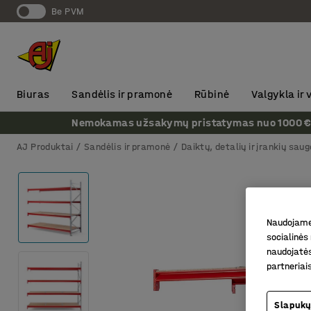
Be PVM
Biuras
Sandėlis ir pramonė
Rūbinė
Valgykla ir
Nemokamas užsakymų pristatymas nuo 1000 € + P
AJ Produktai
Sandėlis ir pramonė
Daiktų, detalių ir įrankių saug
Naudojame 
socialinės 
naudojatės
partneriai
Slapukų