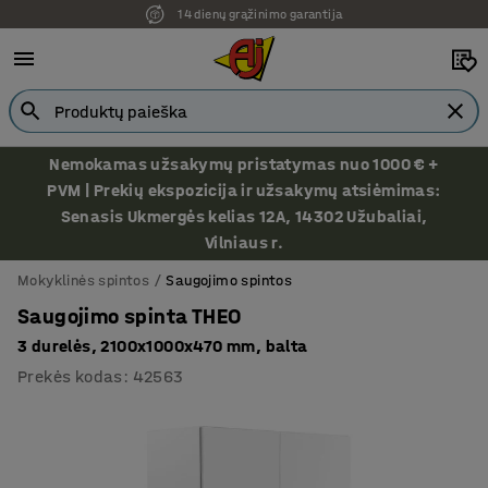
14 dienų grąžinimo garantija
Ekspozicija Vilniuje
Nemokamas užsakymų pristatymas nuo 1000 € +
PVM | Prekių ekspozicija ir užsakymų atsiėmimas:
Senasis Ukmergės kelias 12A, 14302 Užubaliai,
Vilniaus r.
Mokyklinės spintos
Saugojimo spintos
Saugojimo spinta THEO
3 durelės, 2100x1000x470 mm, balta
Prekės kodas
:
42563