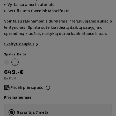
Vyriai su amortizatoriais
Sertifikuota Swedish Möbelfakta
Spinta su rakinamomis durelėmis ir reguliuojamo aukščio
lentynomis. Spinta suteikia idealų daiktų saugojimo
sprendimą klasėse, mokyklų darbo kabinetuose ir pan.
Skaityti daugiau
Spalva
:
Balta
649.-€
Be PVM
Pridėti prie sąrašo
Prieinamumas
Garantija 7 metai