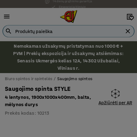
Ekspozicija Vilniuje
Nemokamas užsakymų pristatymas nuo 1000 € +
PVM | Prekių ekspozicija ir užsakymų atsiėmimas:
Senasis Ukmergės kelias 12A, 14302 Užubaliai,
Vilniaus r.
Biuro spintos ir spintelės
Saugojimo spintos
Saugojimo spinta STYLE
4 lentynos, 1900x1000x400mm, balta,
Apžiūrėti per AR
mėlynos durys
Prekės kodas
:
10213