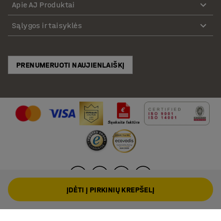
Apie AJ Produktai
Sąlygos ir taisyklės
PRENUMERUOTI NAUJIENLAIŠKĮ
ĮDĖTI Į PIRKINIŲ KREPŠELĮ