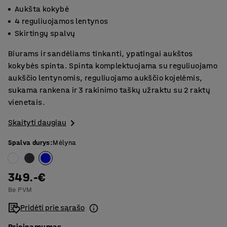
Aukšta kokybė
4 reguliuojamos lentynos
Skirtingų spalvų
Biurams ir sandėliams tinkanti, ypatingai aukštos
kokybės spinta. Spinta komplektuojama su reguliuojamo
aukščio lentynomis, reguliuojamo aukščio kojelėmis,
sukama rankena ir 3 rakinimo taškų užraktu su 2 raktų
vienetais.
Skaityti daugiau
Spalva durys
:
Mėlyna
349.-€
Be PVM
Pridėti prie sąrašo
Prieinamumas