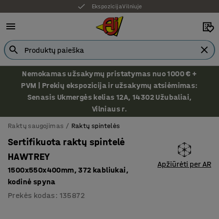
Ekspozicija Vilniuje
Nemokamas užsakymų pristatymas nuo 1000 € +
PVM | Prekių ekspozicija ir užsakymų atsiėmimas:
Senasis Ukmergės kelias 12A, 14302 Užubaliai,
Vilniaus r.
Raktų saugojimas
Raktų spintelės
Sertifikuota raktų spintelė
HAWTREY
Apžiūrėti per AR
1500x550x400mm, 372 kabliukai,
kodinė spyna
Prekės kodas
:
135872