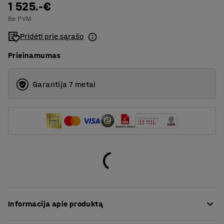
1250
1 525.-€
42
Be PVM
1500
100
Pridėti prie sąrašo
140
Prieinamumas
372
Garantija 7 metai
Informacija apie produktą