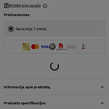
Pridėti prie sąrašo
Prieinamumas
Garantija 7 metai
Informacija apie produktą
Visapusiška lentynų sistema RELY pasižymi moderniu
Produkto specifikacijos
minimalistiniu dizainu ir puikiai tinka įvairioms erdvėms.