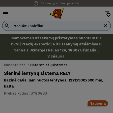
14 dienų grąžinimo garantija
Nemokamas užsakymų pristatymas nuo 1000 € +
PVM | Prekių ekspozicija ir užsakymų atsiėmimas:
Senasis Ukmergės kelias 12A, 14302 Užubaliai,
Vilniaus r.
Biuro stelažai
Biuro stelažų sistemos
Sieninė lentynų sistema RELY
Bazinė dalis, laminuotos lentynos, 1221x900x300 mm,
balta
Prekės kodas
:
3780433
Naujiena