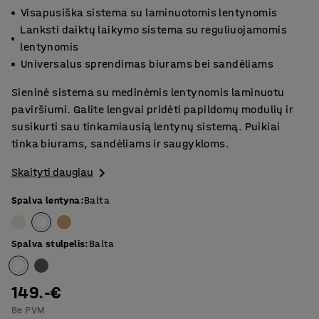
Visapusiška sistema su laminuotomis lentynomis
Lanksti daiktų laikymo sistema su reguliuojamomis
lentynomis
Universalus sprendimas biurams bei sandėliams
Sieninė sistema su medinėmis lentynomis laminuotu
paviršiumi. Galite lengvai pridėti papildomų modulių ir
susikurti sau tinkamiausią lentynų sistemą. Puikiai
tinka biurams, sandėliams ir saugykloms.
Skaityti daugiau
Spalva lentyna
:
Balta
Spalva stulpelis
:
Balta
149.-€
Be PVM