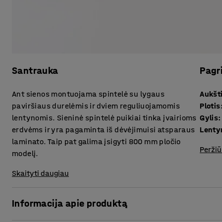
Santrauka
Pagr
Ant sienos montuojama spintelė su lygaus
Aukšt
paviršiaus durelėmis ir dviem reguliuojamomis
Plotis
lentynomis. Sieninė spintelė puikiai tinka įvairioms
Gylis
:
erdvėms ir yra pagaminta iš dėvėjimuisi atsparaus
Lenty
laminato. Taip pat galima įsigyti 800 mm pločio
Peržiū
modelį.
Skaityti daugiau
Informacija apie produktą