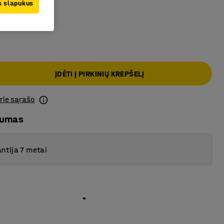
as
us slapukus
ĮDĖTI Į PIRKINIŲ KREPŠELĮ
prie sąrašo
mumas
ntija 7 metai