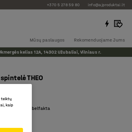
+370 5 278 59 80
info@ajproduktai.lt
Mūsų paslaugos
Rekomenduojame Jums
ergės kelias 12A, 14302 Užubaliai, Vilniaus r.
 spintelė THEO
as
:
371832
 teiktų
ai, kaip
ota Švedijos Möbelfakta
a prie sienos
rstomi vyriai