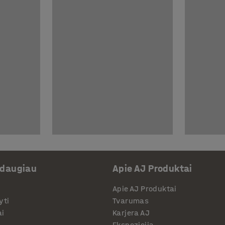
 daugiau
Apie AJ Produktai
Apie AJ Produktai
yti
Tvarumas
ai
Karjera AJ
Ekspozicija