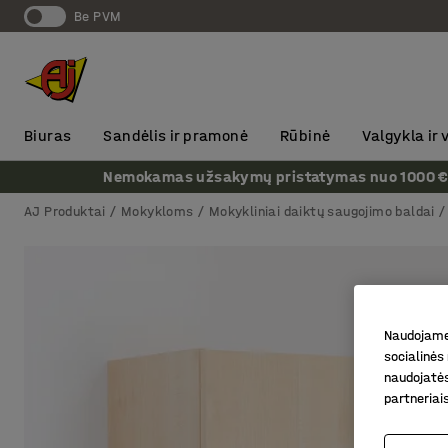
Be PVM
Biuras
Sandėlis ir pramonė
Rūbinė
Valgykla ir
Nemokamas užsakymų pristatymas nuo 1000 € + P
AJ Produktai
Mokykloms
Mokykliniai daiktų saugojimo baldai
Naudojame 
socialinės 
naudojatės
partneriai