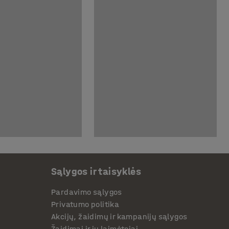
Sąlygos ir taisyklės
Pardavimo sąlygos
Privatumo politika
Akcijų, žaidimų ir kampanijų sąlygos
Žaidimai ir jų laimėtojai