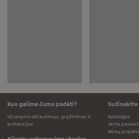
Kuo galime Jums padėti?
Sužinokite
Užsakymo atšaukimas, grąžinimas ir
Katalogas
pretenzijos
Verta paskait
Mūsų projekt
Klientų aptarnavimo skyrius