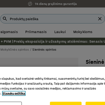
14 dienų grąžinimo garantija
 valgomasis
Priimamasis
Laukui
Mokykloms
VM | Prekių ekspozicija ir užsakymų atsiėmimas: Senasis Ukm
Mokyklinės spintos
Sieninės spintos
Sieninė
Beržas
Prekės kod
slapukus, kad svetainė veiktų tinkamai, suasmenintų turinį bei skelbimus,
medijos funkcijas ir analizuotų srautą. Taip pat dalijamės informacija apie t
Sertifiku
 mūsų svetaine, su savo socialinės medijos, reklamavimo ir analizės
Tvirtinam
s.
Slapukų politika
Tyliai va