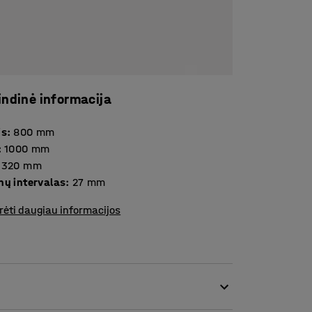
indinė informacija
is
:
800
mm
:
1000
mm
320
mm
nų intervalas
:
27
mm
rėti daugiau informacijos