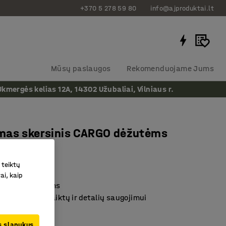
+370 5 278 59 80
info@ajproduktai.lt
Mūsų paslaugos
Rekomenduojame Jums
ergės kelias 12A, 14302 Užubaliai, Vilniaus r.
mas skersinis CARGO dėžutėms
, 2 vnt.
as
:
202001
 teiktų
ai, kaip
amoms dėžutėms
tinka smulkių daiktų ir detalių saugojimui
kavimo stalams
us slapukus