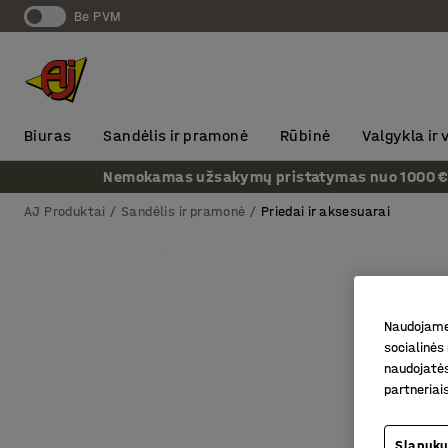
Be PVM
Biuras
Sandėlis ir pramonė
Rūbinė
Valgykla ir
Nemokamas užsakymų pristatymas nuo 1000 € + P
AJ Produktai
Sandėlis ir pramonė
Priedai ir aksesuarai
Naudojame 
socialinės 
naudojatės
partneriai
Slapukų