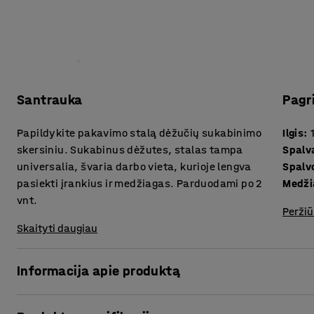
Santrauka
Pagr
Papildykite pakavimo stalą dėžučių sukabinimo
Ilgis
:
skersiniu. Sukabinus dėžutes, stalas tampa
Spalv
universalia, švaria darbo vieta, kurioje lengva
Spalv
pasiekti įrankius ir medžiagas. Parduodami po 2
Medži
vnt.
Peržiū
Skaityti daugiau
Informacija apie produktą
Šie išmanūs dėžių kabinimo skersiniai yra pritaikyti dėžių,