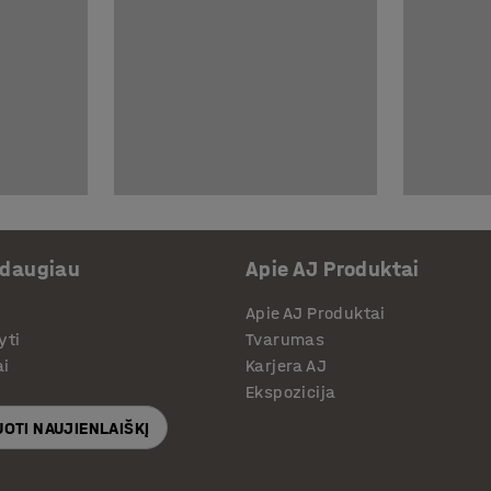
 daugiau
Apie AJ Produktai
Apie AJ Produktai
yti
Tvarumas
ai
Karjera AJ
Ekspozicija
OTI NAUJIENLAIŠKĮ