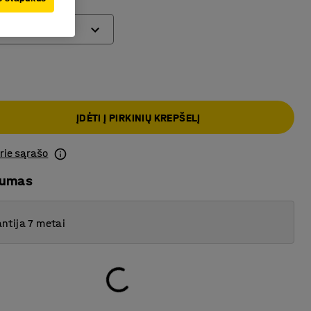
ĮDĖTI Į PIRKINIŲ KREPŠELĮ
prie sąrašo
mumas
ntija 7 metai