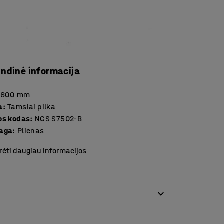
indinė informacija
1600
mm
a
:
Tamsiai pilka
os kodas
:
NCS S7502-B
aga
:
Plienas
rėti daugiau informacijos
 skirtų dalims laikyti, kabinimui ant