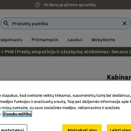
14 dienų grąžinimo garantija
 valgomasis
Priimamasis
Laukui
Mokykloms
VM | Prekių ekspozicija ir užsakymų atsiėmimas: Senasis Ukm
Kabina
L1600 mm
Prekės kod
slapukus, kad svetainė veiktų tinkamai, suasmenintų turinį bei skelbimus,
medijos funkcijas ir analizuotų srautą. Taip pat dalijamės informacija apie t
Sukabin
 mūsų svetaine, su savo socialinės medijos, reklamavimo ir analizės
s.
Slapukų politika
Idealiai 
Tinka pa
 nustatymai
Atsisakyti visų
Leisti vis