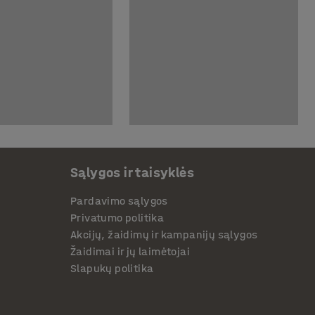
Sąlygos ir taisyklės
Pardavimo sąlygos
Privatumo politika
Akcijų, žaidimų ir kampanijų sąlygos
Žaidimai ir jų laimėtojai
Slapukų politika