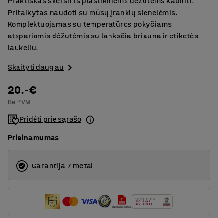
Praktiškas skersinis plastikinėms dėžutėms kabinti.
Pritaikytas naudoti su mūsų įrankių sienelėmis.
Komplektuojamas su temperatūros pokyčiams
atspariomis dėžutėmis su lanksčia briauna ir etiketės
laukeliu.
Skaityti daugiau
20.-€
Be PVM
Pridėti prie sąrašo
Prieinamumas
Garantija 7 metai