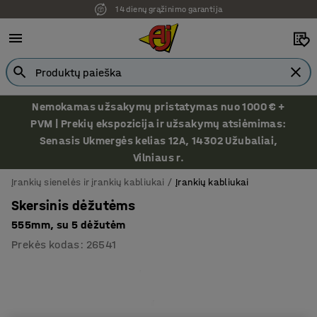
14 dienų grąžinimo garantija
Nemokamas užsakymų pristatymas nuo 1000 € +
PVM | Prekių ekspozicija ir užsakymų atsiėmimas:
Senasis Ukmergės kelias 12A, 14302 Užubaliai,
Vilniaus r.
Įrankių sienelės ir įrankių kabliukai
Įrankių kabliukai
Skersinis dėžutėms
555mm, su 5 dėžutėm
Prekės kodas
:
26541