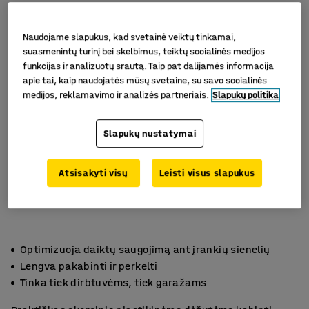
Naudojame slapukus, kad svetainė veiktų tinkamai,
suasmenintų turinį bei skelbimus, teiktų socialinės medijos
funkcijas ir analizuotų srautą. Taip pat dalijamės informacija
apie tai, kaip naudojatės mūsų svetaine, su savo socialinės
medijos, reklamavimo ir analizės partneriais.
Slapukų politika
Slapukų nustatymai
Atsisakyti visų
Leisti visus slapukus
Optimizuoja daiktų saugojimą ant įrankių sienelių
Lengva pakabinti ir perkelti
Tinka tiek dirbtuvėms, tiek garažams