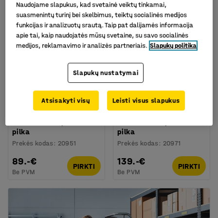
Naudojame slapukus, kad svetainė veiktų tinkamai,
suasmenintų turinį bei skelbimus, teiktų socialinės medijos
funkcijas ir analizuotų srautą. Taip pat dalijamės informacija
apie tai, kaip naudojatės mūsų svetaine, su savo socialinės
medijos, reklamavimo ir analizės partneriais.
Slapukų politika
Slapukų nustatymai
Atsisakyti visų
Leisti visus slapukus
Įrankių sienelė DIRECT,
Įrankių sienelė DIRECT,
2000x540mm, tamsiai
1950x900mm, tamsiai
pilka
pilka
Prekės kodas
:
20951
Prekės kodas
:
20971
89.-€
139.-€
PIRKTI
PIRKTI
Be PVM
Be PVM