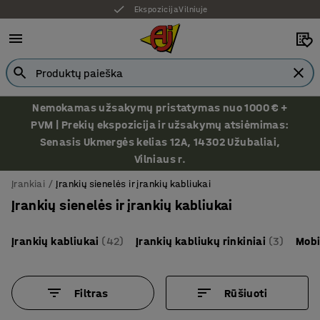
Ekspozicija Vilniuje
Nemokamas užsakymų pristatymas nuo 1000 € +
PVM | Prekių ekspozicija ir užsakymų atsiėmimas:
Senasis Ukmergės kelias 12A, 14302 Užubaliai,
Vilniaus r.
Įrankiai
Įrankių sienelės ir įrankių kabliukai
Įrankių sienelės ir įrankių kabliukai
Įrankių kabliukai
(42)
Įrankių kabliukų rinkiniai
(3)
Mobi
Filtras
Rūšiuoti