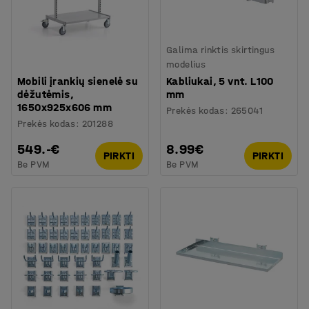
Galima rinktis skirtingus
modelius
Mobili įrankių sienelė su
Kabliukai, 5 vnt. L100
dėžutėmis,
mm
1650x925x606 mm
Prekės kodas
:
265041
Prekės kodas
:
201288
549.-€
8.99€
PIRKTI
PIRKTI
Be PVM
Be PVM