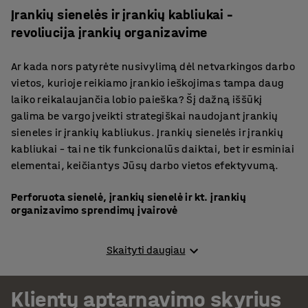
Įrankių sienelės ir įrankių kabliukai –
revoliucija įrankių organizavime
Ar kada nors patyrėte nusivylimą dėl netvarkingos darbo
vietos, kurioje reikiamo įrankio ieškojimas tampa daug
laiko reikalaujančia lobio paieška? Šį dažną iššūkį
galima be vargo įveikti strategiškai naudojant įrankių
sieneles ir įrankių kabliukus. Įrankių sienelės ir įrankių
kabliukai – tai ne tik funkcionalūs daiktai, bet ir esminiai
elementai, keičiantys Jūsų darbo vietos efektyvumą.
Perforuota sienelė, įrankių sienelė ir kt. įrankių
organizavimo sprendimų įvairovė
Kalbant apie skirtingus įrankių organizavimo
Skaityti daugiau
sprendimus, reikėtų akcentuoti, jog vienas dydis netinka
visiems. Dėl šios priežasties AJ Produktai įrankių skydų
ir kabliukų įvairovė pritaikyta skirtingiems poreikiams ir
Klientų aptarnavimo skyrius
erdvėms.