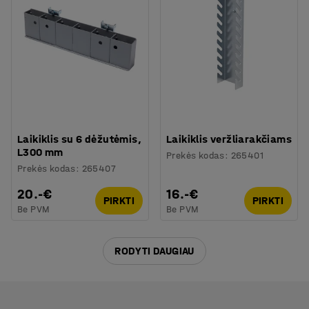
Laikiklis su 6 dėžutėmis,
Laikiklis veržliarakčiams
L300 mm
Prekės kodas
:
265401
Prekės kodas
:
265407
20.-€
16.-€
PIRKTI
PIRKTI
Be PVM
Be PVM
RODYTI DAUGIAU