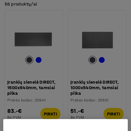
56 produktų/ai
Įrankių sienelė DIRECT,
Įrankių sienelė DIRECT,
1500x540mm, tamsiai
1000x540mm, tamsiai
pilka
pilka
Prekės kodas
:
20941
Prekės kodas
:
20921
83.-€
51.-€
PIRKTI
PIRKTI
Be PVM
Be PVM