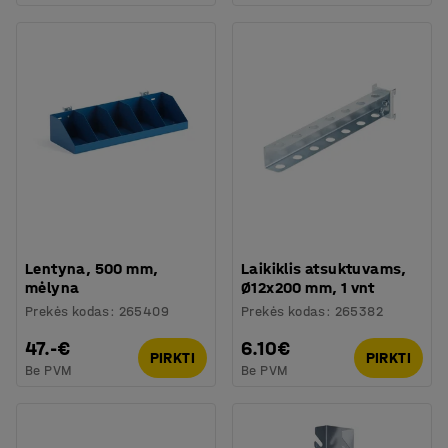
Lentyna, 500 mm,
Laikiklis atsuktuvams,
mėlyna
Ø12x200 mm, 1 vnt
Prekės kodas
:
265409
Prekės kodas
:
265382
47.-€
6.10€
PIRKTI
PIRKTI
Be PVM
Be PVM