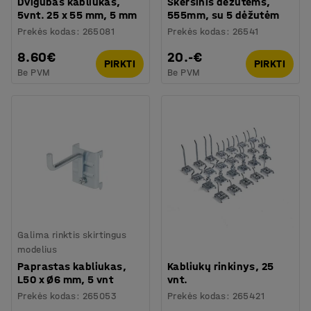
Dvigubas kabliukas,
Skersinis dėžutėms,
5vnt. 25 x 55 mm, 5 mm
555mm, su 5 dėžutėm
Prekės kodas
:
265081
Prekės kodas
:
26541
8.60€
20.-€
PIRKTI
PIRKTI
Be PVM
Be PVM
Galima rinktis skirtingus
modelius
Paprastas kabliukas,
Kabliukų rinkinys, 25
L50 x Ø6 mm, 5 vnt
vnt.
Prekės kodas
:
265053
Prekės kodas
:
265421