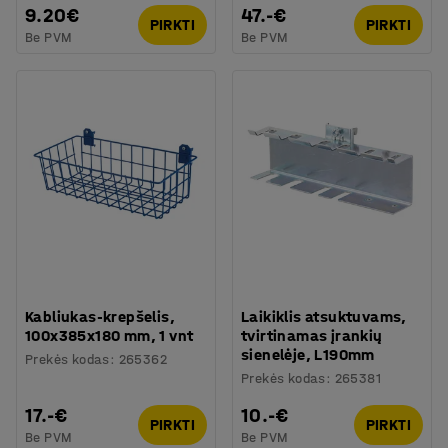
9.20€
47.-€
PIRKTI
PIRKTI
Be PVM
Be PVM
Kabliukas-krepšelis,
Laikiklis atsuktuvams,
100x385x180 mm, 1 vnt
tvirtinamas įrankių
sienelėje, L190mm
Prekės kodas
:
265362
Prekės kodas
:
265381
17.-€
10.-€
PIRKTI
PIRKTI
Be PVM
Be PVM