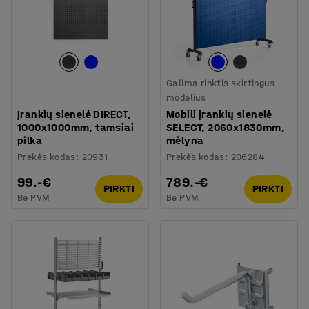
Galima rinktis skirtingus
modelius
Įrankių sienelė DIRECT,
Mobili įrankių sienelė
1000x1000mm, tamsiai
SELECT, 2060x1830mm,
pilka
mėlyna
Prekės kodas
:
20931
Prekės kodas
:
206284
99.-€
789.-€
PIRKTI
PIRKTI
Be PVM
Be PVM