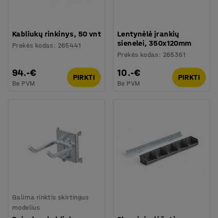
Kabliukų rinkinys, 50 vnt
Lentynėlė įrankių
sienelei, 350x120mm
Prekės kodas
:
265441
Prekės kodas
:
265361
94.-€
10.-€
PIRKTI
PIRKTI
Be PVM
Be PVM
Galima rinktis skirtingus
modelius