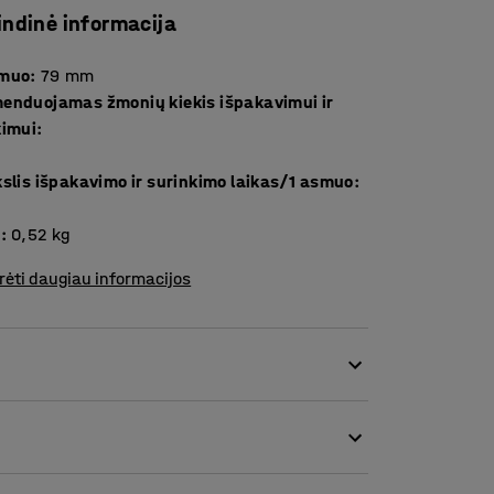
indinė informacija
smuo
:
79
mm
enduojamas žmonių kiekis išpakavimui ir
kimui
:
slis išpakavimo ir surinkimo laikas/1 asmuo
:
s
:
0,52
kg
rėti daugiau informacijos
aitinimo bloką. Jis pagamintas iš bimetalo ir
, medieną bei plastiką.
u, jis sukuria geresnę fiksaciją ir leidžia