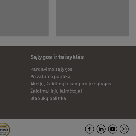
Sąlygos ir taisyklės
Pardavimo sąlygos
Privatumo politika
Akcijų, žaidimų ir kampanijų sąlygos
Žaidimai ir jų laimėtojai
Slapukų politika