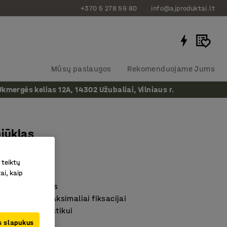
+370 5 278 59 80
info@ajproduktai.lt
Mūsų paslaugos
Rekomenduojame Jums
ergės kelias 12A, 14302 Užubaliai, Vilniaus r.
pjūklas
eriu, 79 mm
 teiktų
as
:
40104
ai, kaip
s angų pjovimas
is velenas maksimaliai fiksacijai
medienai ir plastikui
us slapukus