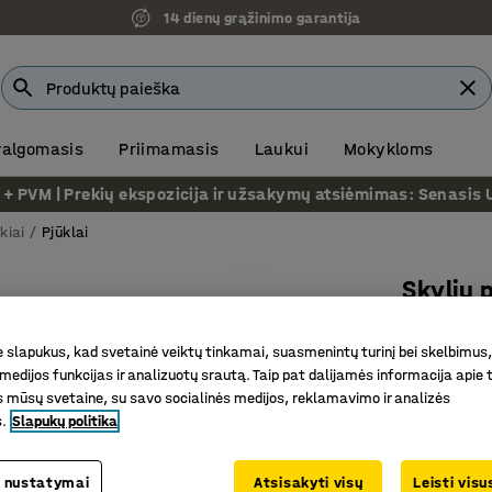
14 dienų grąžinimo garantija
 valgomasis
Priimamasis
Laukui
Mokykloms
VM | Prekių ekspozicija ir užsakymų atsiėmimas: Senasis Ukm
kiai
Pjūklai
Skylių 
Su adapt
slapukus, kad svetainė veiktų tinkamai, suasmenintų turinį bei skelbimus,
Prekės kod
medijos funkcijas ir analizuotų srautą. Taip pat dalijamės informacija apie t
 mūsų svetaine, su savo socialinės medijos, reklamavimo ir analizės
Efektyvu
s.
Slapukų politika
Šešiakamp
Metalui, 
 nustatymai
Atsisakyti visų
Leisti vis