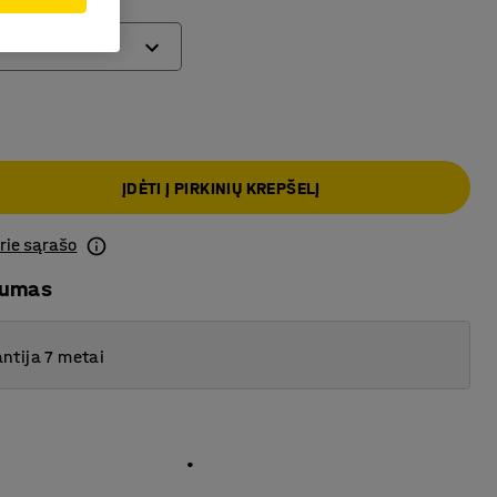
mm)
ĮDĖTI Į PIRKINIŲ KREPŠELĮ
prie sąrašo
mumas
ntija 7 metai