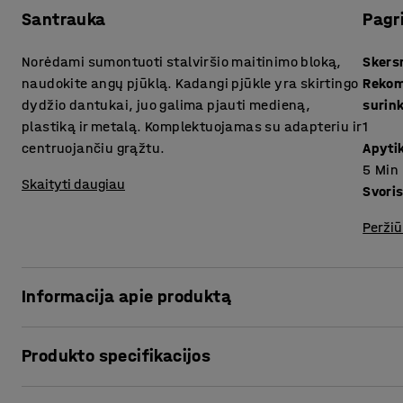
Santrauka
Pagr
Norėdami sumontuoti stalviršio maitinimo bloką,
Sker
naudokite angų pjūklą. Kadangi pjūkle yra skirtingo
Rekom
dydžio dantukai, juo galima pjauti medieną,
surin
plastiką ir metalą. Komplektuojamas su adapteriu ir
1
centruojančiu grąžtu.
Apytik
5
Min
Skaityti daugiau
Svori
Peržiū
Informacija apie produktą
Naudokite šį angų pjūklą, kad sumontuotumėte stalviršio m
Produkto specifikacijos
yra su skirtingo dydžio dantukais, kurie gali pjauti metalą
Skersmuo
:
79
mm
Adapteris su centruojančiu grąžtu yra su šešiakampiu velen