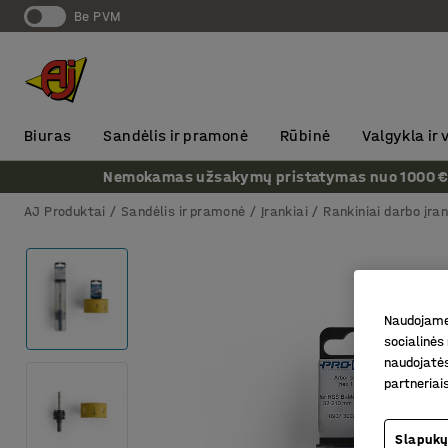
Be PVM
Biuras
Sandėlis ir pramonė
Rūbinė
Valgykla ir
Nemokamas užsakymų pristatymas nuo 1000 € + P
AJ Produktai
Sandėlis ir pramonė
Įrankiai
Rankiniai darbo įran
Naudojame 
socialinės 
naudojatės
partneriai
Slapukų