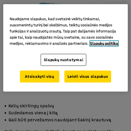
Naudojame slapukus, kad svetainė veiktų tinkamai,
suasmenintų turinį bei skelbimus, teiktų socialinės medijos
funkcijas ir analizuotų srautą. Taip pat dalijamės informacija
apie tai, kaip naudojatės mūsų svetaine, su savo socialinės
medijos, reklamavimo ir analizės partneriais.
Slapukų politika
Slapukų nustatymai
Atsisakyti visų
Leisti visus slapukus
Kelių skirtingų spalvų
Sudedamos viena į kitą
Gali būti pervežamos naudojant šakinį krautuvą