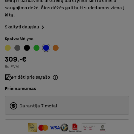
Kelių ir parkavimo aikštelių barstymui skirto smėlio
saugojimo dėžė. Šios dėžės gali būti sudedamos viena į
kitą.
Skaityti daugiau
Spalva
:
Mėlyna
309.-€
Be PVM
Pridėti prie sąrašo
Prieinamumas
Garantija 7 metai