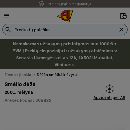
14 dienų grąžinimo garantija
Nemokamas užsakymų pristatymas nuo 1000 € +
PVM | Prekių ekspozicija ir užsakymų atsiėmimas:
Senasis Ukmergės kelias 12A, 14302 Užubaliai,
Vilniaus r.
Žiemos įrankiai
Dėžės smėliui ir žvyrui
Smėlio dėžė
250L, mėlyna
Apžiūrėti per AR
Prekės kodas
:
305882