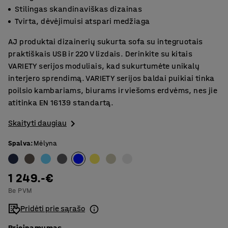
Stilingas skandinaviškas dizainas
Tvirta, dėvėjimuisi atspari medžiaga
AJ produktai dizainerių sukurta sofa su integruotais
praktiškais USB ir 220 V lizdais. Derinkite su kitais
VARIETY serijos moduliais, kad sukurtumėte unikalų
interjero sprendimą. VARIETY serijos baldai puikiai tinka
poilsio kambariams, biurams ir viešoms erdvėms, nes jie
atitinka EN 16139 standartą.
Skaityti daugiau
Spalva
:
Mėlyna
1 249.-€
Be PVM
Pridėti prie sąrašo
Prieinamumas