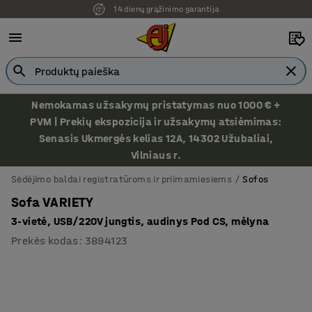
14 dienų grąžinimo garantija
Ekspozicija Vilniuje
Nemokamas užsakymų pristatymas nuo 1000 € +
PVM | Prekių ekspozicija ir užsakymų atsiėmimas:
Senasis Ukmergės kelias 12A, 14302 Užubaliai,
Vilniaus r.
Sėdėjimo baldai registratūroms ir priimamiesiems
Sofos
Sofa VARIETY
3-vietė, USB/220V jungtis, audinys Pod CS, mėlyna
Prekės kodas
:
3894123