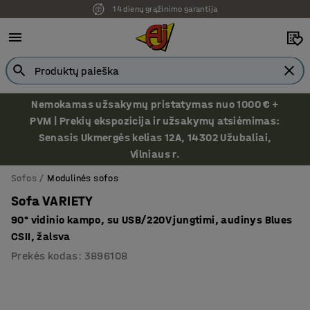
Ekspozicija Vilniuje
Nemokamas užsakymų pristatymas nuo 1000 € +
PVM | Prekių ekspozicija ir užsakymų atsiėmimas:
Senasis Ukmergės kelias 12A, 14302 Užubaliai,
Vilniaus r.
Sofos
Modulinės sofos
Sofa VARIETY
90° vidinio kampo, su USB/220V jungtimi, audinys Blues
CSII, žalsva
Prekės kodas
:
3896108