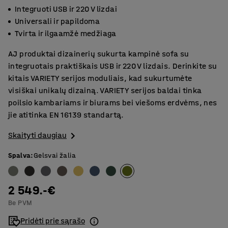
Integruoti USB ir 220 V lizdai
Universali ir papildoma
Tvirta ir ilgaamžė medžiaga
AJ produktai dizainerių sukurta kampinė sofa su
integruotais praktiškais USB ir 220 V lizdais. Derinkite su
kitais VARIETY serijos moduliais, kad sukurtumėte
visiškai unikalų dizainą. VARIETY serijos baldai tinka
poilsio kambariams ir biurams bei viešoms erdvėms, nes
jie atitinka EN 16139 standartą.
Skaityti daugiau
Spalva
:
Gelsvai žalia
2 549.-€
Be PVM
Pridėti prie sąrašo