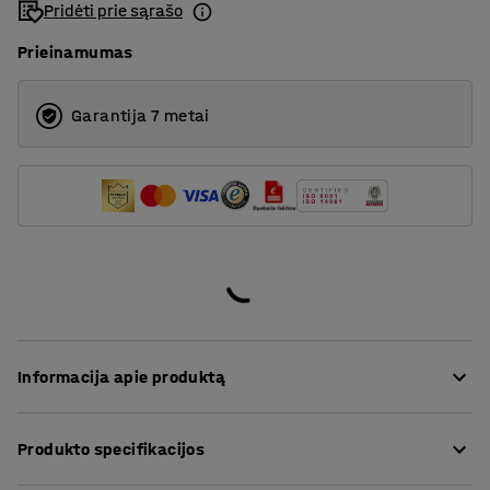
Pridėti prie sąrašo
Prieinamumas
Garantija 7 metai
Informacija apie produktą
Ši itin patogi sofa yra aptraukta tvirtu audiniu, kuris
Produkto specifikacijos
puikiai tinka viešoms erdvėms, pvz., poilsio kambariams
ir laukiamiesiems bei biurams ir mokykloms. Tarpas tarp