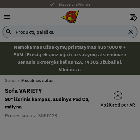
Ekspozicija Vilniuje
Nemokamas užsakymų pristatymas nuo 1000 € +
PVM | Prekių ekspozicija ir užsakymų atsiėmimas:
Senasis Ukmergės kelias 12A, 14302 Užubaliai,
Vilniaus r.
Sofos
Modulinės sofos
Sofa VARIETY
90° išorinis kampas, audinys Pod CS,
Apžiūrėti per AR
mėlyna
Prekės kodas
:
3890123