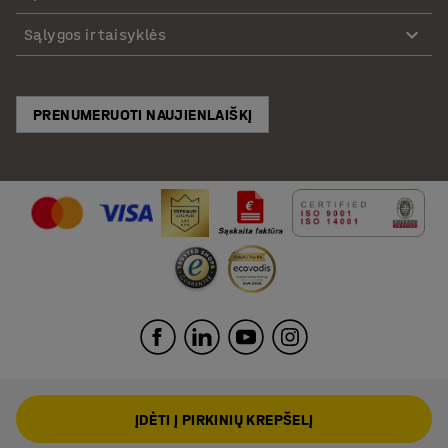
Sąlygos ir taisyklės
PRENUMERUOTI NAUJIENLAIŠKĮ
ĮDĖTI Į PIRKINIŲ KREPŠELĮ