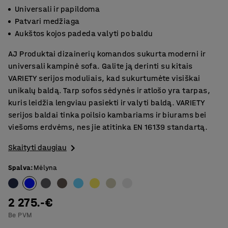
Universali ir papildoma
Patvari medžiaga
Aukštos kojos padeda valyti po baldu
AJ Produktai dizainerių komandos sukurta moderni ir
universali kampinė sofa. Galite ją derinti su kitais
VARIETY serijos moduliais, kad sukurtumėte visiškai
unikalų baldą. Tarp sofos sėdynės ir atlošo yra tarpas,
kuris leidžia lengviau pasiekti ir valyti baldą. VARIETY
serijos baldai tinka poilsio kambariams ir biurams bei
viešoms erdvėms, nes jie atitinka EN 16139 standartą.
Skaityti daugiau
Spalva
:
Mėlyna
2 275.-€
Be PVM